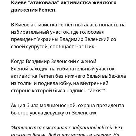
Киеве "атаковала" активистка женского
движения Femen.
В Киеве активистка Femen пыталась попасть на
избирательный участок, где голосовал
президент Украины Владимир Зеленский со
своей супругой, сообщает Час Пик.
Когда Владимир Зеленский с женой
Еленой заходил на избирательный участок,
активистка Femen без нижнего белья выбежала
из толпы и подняла юбку, на внутренней
стороне которой была надпись "Zexist".
Акция была молниеносной, охрана президента
быстро увела девушку от Зеленских.
"Активистка выскочила с задранной юбкой. Без
нижнего белья. Лобковая часть - в зеленке. На