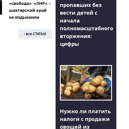
«свобода»: «ЛНР» –
пропавших без
шахтерский край
вести детей с
на издыхании
начала
полномасштабного
- все СТАТЬИ
вторжения:
цифры
Нужно ли платить
налоги с продажи
овощей из