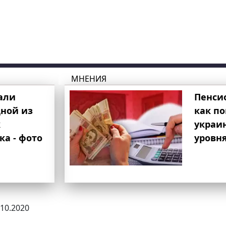
МНЕНИЯ
али
Пенси
ной из
как п
к
украи
ка - фото
уровня
.10.2020