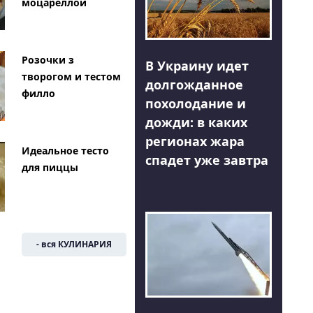
моцареллой
Розочки з
В Украину идет
творогом и тестом
долгожданное
филло
похолодание и
дожди: в каких
регионах жара
Идеальное тесто
спадет уже завтра
для пиццы
- вся КУЛИНАРИЯ