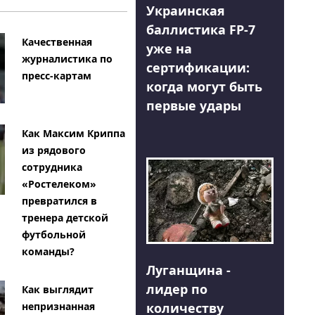
Украинская
баллистика FP-7
Качественная
уже на
журналистика по
сертификации:
пресс-картам
когда могут быть
первые удары
Как Максим Криппа
из рядового
сотрудника
«Ростелеком»
превратился в
тренера детской
футбольной
команды?
Луганщина -
лидер по
Как выглядит
количеству
непризнанная