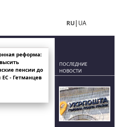
RU
UA
онная реформа:
овысить
ПОСЛЕДНИЕ
нские пенсии до
НОВОСТИ
 ЕС - Гетманцев