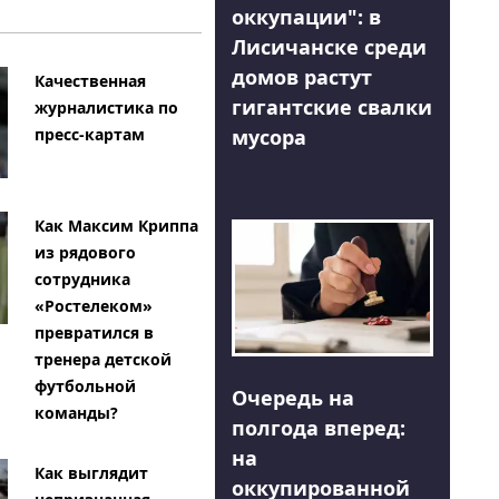
оккупации": в
Лисичанске среди
домов растут
Качественная
гигантские свалки
журналистика по
мусора
пресс-картам
Как Максим Криппа
из рядового
сотрудника
«Ростелеком»
превратился в
тренера детской
футбольной
Очередь на
команды?
полгода вперед:
на
Как выглядит
оккупированной