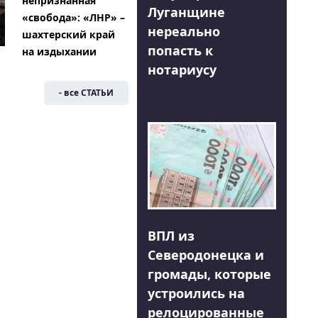
непризнанная
Луганщине
«свобода»: «ЛНР» –
нереально
шахтерский край
попасть к
на издыхании
нотариусу
- все СТАТЬИ
ВПЛ из
Северодонецка и
громады, которые
устроились на
релоцированные