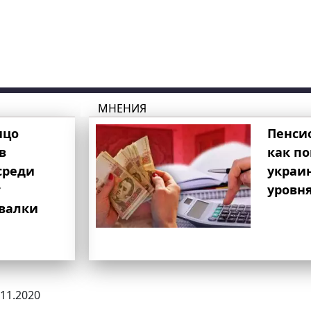
МНЕНИЯ
ицо
Пенси
в
как п
среди
украи
т
уровня
свалки
.11.2020