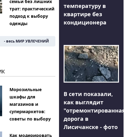
семьи без лишних
температуру в
трат: практический
квартире без
подход к выбору
кондиционера
одежды
- весь МИР УВЛЕЧЕНИЙ
ИК
Морозильные
В сети показали,
шкафы для
как выглядит
магазинов и
"отремонтированная"
супермаркетов:
дорога в
советы по выбору
Лисичанске - фото
Как модерировать