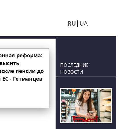
RU
UA
онная реформа:
овысить
ПОСЛЕДНИЕ
нские пенсии до
НОВОСТИ
 ЕС - Гетманцев