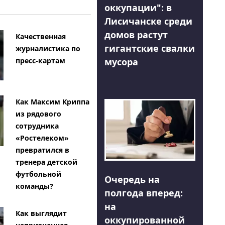
оккупации": в
Лисичанске среди
домов растут
Качественная
гигантские свалки
журналистика по
мусора
пресс-картам
Как Максим Криппа
из рядового
сотрудника
«Ростелеком»
превратился в
тренера детской
футбольной
Очередь на
команды?
полгода вперед:
на
Как выглядит
оккупированной