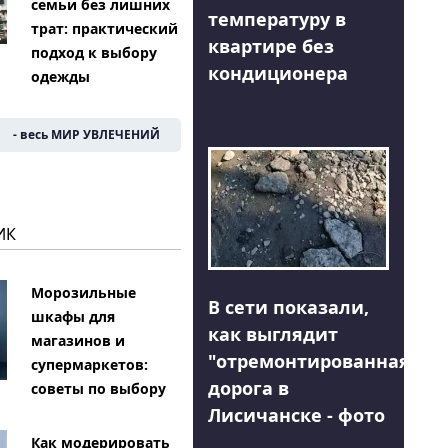
семьи без лишних
температуру в
трат: практический
квартире без
подход к выбору
кондиционера
одежды
- весь МИР УВЛЕЧЕНИЙ
ИК
Морозильные
В сети показали,
шкафы для
как выглядит
магазинов и
"отремонтированная"
супермаркетов:
дорога в
советы по выбору
Лисичанске - фото
Как модерировать