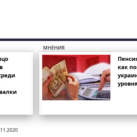
МНЕНИЯ
ицо
Пенси
в
как п
среди
украи
т
уровня
свалки
.11.2020