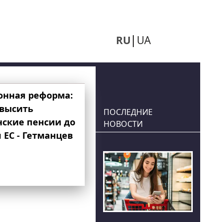
RU
UA
онная реформа:
овысить
ПОСЛЕДНИЕ
нские пенсии до
НОВОСТИ
 ЕС - Гетманцев