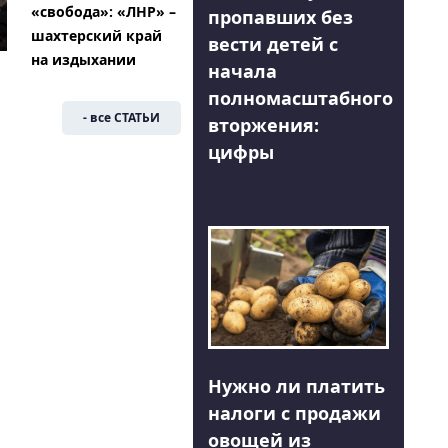
«свобода»: «ЛНР» –
пропавших без
шахтерский край
вести детей с
на издыхании
начала
полномасштабного
- все СТАТЬИ
вторжения:
цифры
Нужно ли платить
налоги с продажи
овощей из