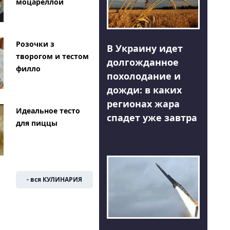
моцареллой
Розочки з
В Украину идет
творогом и тестом
долгожданное
филло
похолодание и
дожди: в каких
регионах жара
Идеальное тесто
спадет уже завтра
для пиццы
- вся КУЛИНАРИЯ