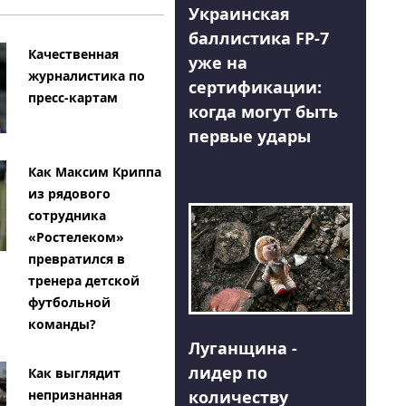
Украинская
баллистика FP-7
Качественная
уже на
журналистика по
сертификации:
пресс-картам
когда могут быть
первые удары
Как Максим Криппа
из рядового
сотрудника
«Ростелеком»
превратился в
тренера детской
футбольной
команды?
Луганщина -
лидер по
Как выглядит
количеству
непризнанная