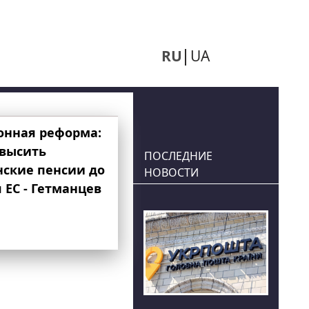
RU
UA
онная реформа:
овысить
ПОСЛЕДНИЕ
нские пенсии до
НОВОСТИ
 ЕС - Гетманцев