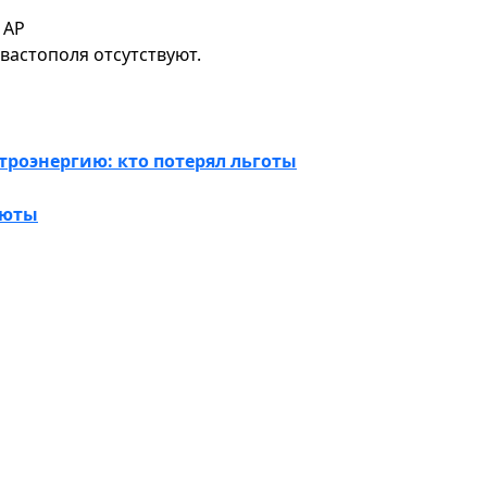
 АР
вастополя отсутствуют.
троэнергию: кто потерял льготы
люты