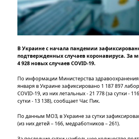
В Украине с начала пандемии зафиксировано 
подтвержденных случаев коронавируса. За 
4 928 новых случаев COVID-19.
По информации Министерства здравоохранения У
января в Украине зафиксировано 1 187 897 лаб
COVID-19, из них летальных - 21 778 (за сутки - 11
сутки - 13 138), сообщает Час Пик.
По данным МОЗ, в Украине за сутки зафиксирова
(из них детей – 166, медработников – 261).
За последние сутки наибольшее количество под