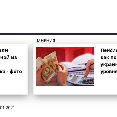
МНЕНИЯ
али
Пенси
ной из
как п
к
украи
ка - фото
уровня
.01.2021