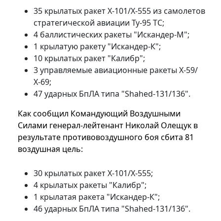
35 крылатых ракет Х-101/Х-555 из самолетов
стратегической авиации Ту-95 ТС;
4 баллистических ракеты "Искандер-М";
1 крылатую ракету "Искандер-К";
10 крылатых ракет "Калибр";
3 управляемые авиационные ракеты Х-59/
Х-69;
47 ударных БпЛА типа "Shahed-131/136".
Как сообщил Командующий Воздушными
Силами генерал-лейтенант Николай Олещук в
результате противовоздушного боя сбита 81
воздушная цель:
30 крылатых ракет Х-101/Х-555;
4 крылатых ракеты "Калибр";
1 крылатая ракета "Искандер-К";
46 ударных БпЛА типа "Shahed-131/136".