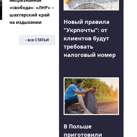
непризнанная
«свобода»: «ЛНР» –
шахтерский край
Новый правила
на издыхании
"Укрпочты": от
клиентов будут
- все СТАТЬИ
требовать
налоговый номер
В Польше
приготовили