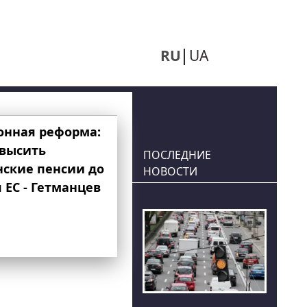
RU
UA
онная реформа:
овысить
ПОСЛЕДНИЕ
нские пенсии до
НОВОСТИ
 ЕС - Гетманцев