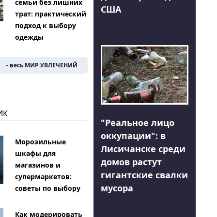
семьи без лишних
США
трат: практический
подход к выбору
одежды
- весь МИР УВЛЕЧЕНИЙ
ИК
"Реальное лицо
оккупации": в
Морозильные
Лисичанске среди
шкафы для
домов растут
магазинов и
гигантские свалки
супермаркетов:
мусора
советы по выбору
Как модерировать