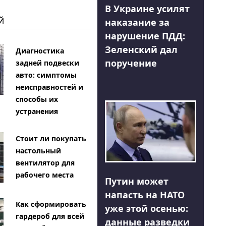
В Украине усилят
Й
наказание за
нарушение ПДД:
Зеленский дал
Диагностика
поручение
задней подвески
авто: симптомы
неисправностей и
способы их
устранения
Стоит ли покупать
настольный
вентилятор для
рабочего места
Путин может
напасть на НАТО
Как сформировать
уже этой осенью:
гардероб для всей
данные разведки