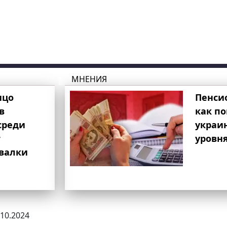
МНЕНИЯ
ицо
Пенси
в
как п
среди
украи
т
уровня
свалки
.10.2024