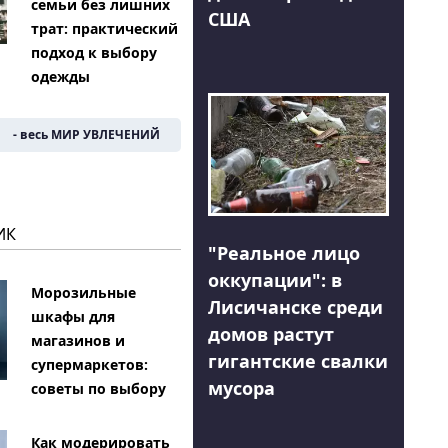
семьи без лишних
США
трат: практический
подход к выбору
одежды
- весь МИР УВЛЕЧЕНИЙ
ИК
"Реальное лицо
оккупации": в
Морозильные
Лисичанске среди
шкафы для
домов растут
магазинов и
гигантские свалки
супермаркетов:
мусора
советы по выбору
Как модерировать