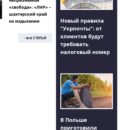
непризнанная
«свобода»: «ЛНР» –
шахтерский край
Новый правила
на издыхании
"Укрпочты": от
клиентов будут
- все СТАТЬИ
требовать
налоговый номер
В Польше
приготовили