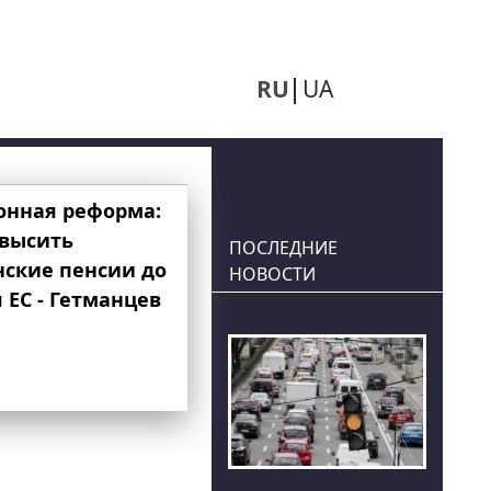
RU
UA
онная реформа:
овысить
ПОСЛЕДНИЕ
нские пенсии до
НОВОСТИ
 ЕС - Гетманцев