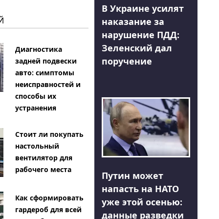
В Украине усилят
Й
наказание за
нарушение ПДД:
Зеленский дал
Диагностика
поручение
задней подвески
авто: симптомы
неисправностей и
способы их
устранения
Стоит ли покупать
настольный
вентилятор для
рабочего места
Путин может
напасть на НАТО
Как сформировать
уже этой осенью:
гардероб для всей
данные разведки