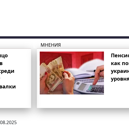
МНЕНИЯ
ицо
Пенси
в
как п
среди
украи
т
уровня
свалки
.08.2025