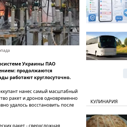
опада
госистеме Украины ПАО
ением: продолжаются
ады работают круглосуточно.
з оккупант нанес самый масштабный
ство ракет и дронов одновременно
КУЛИНАРИЯ
авно удалось восстановить после
ских ракет - сверхсложная