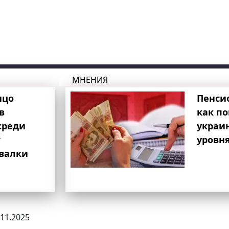
МНЕНИЯ
ицо
Пенси
в
как п
среди
украи
т
уровня
свалки
.11.2025