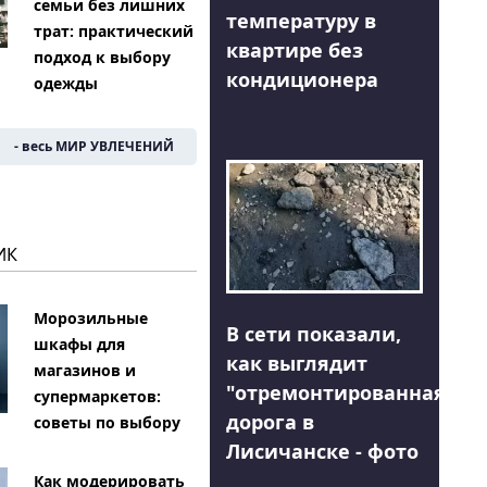
семьи без лишних
температуру в
трат: практический
квартире без
подход к выбору
кондиционера
одежды
- весь МИР УВЛЕЧЕНИЙ
ИК
Морозильные
В сети показали,
шкафы для
как выглядит
магазинов и
"отремонтированная"
супермаркетов:
дорога в
советы по выбору
Лисичанске - фото
Как модерировать