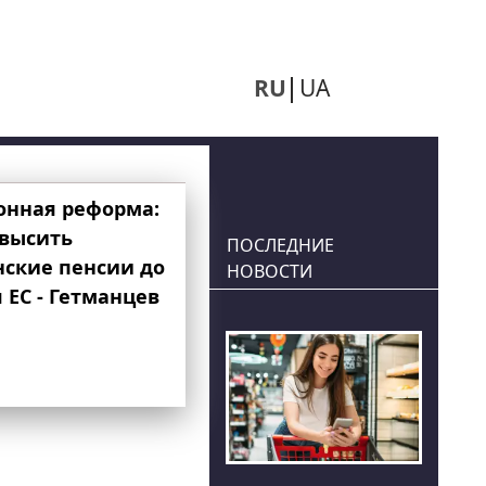
RU
UA
онная реформа:
овысить
ПОСЛЕДНИЕ
нские пенсии до
НОВОСТИ
 ЕС - Гетманцев