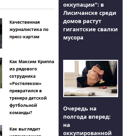
оккупации": в
Лисичанске среди
домов растут
Качественная
гигантские свалки
журналистика по
мусора
пресс-картам
Как Максим Криппа
из рядового
сотрудника
«Ростелеком»
превратился в
тренера детской
футбольной
Очередь на
команды?
полгода вперед:
на
Как выглядит
оккупированной