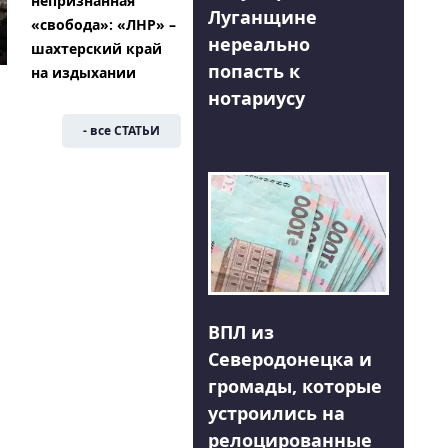
непризнанная
Луганщине
«свобода»: «ЛНР» –
нереально
шахтерский край
попасть к
на издыхании
нотариусу
- все СТАТЬИ
ВПЛ из
Северодонецка и
громады, которые
устроились на
релоцированные