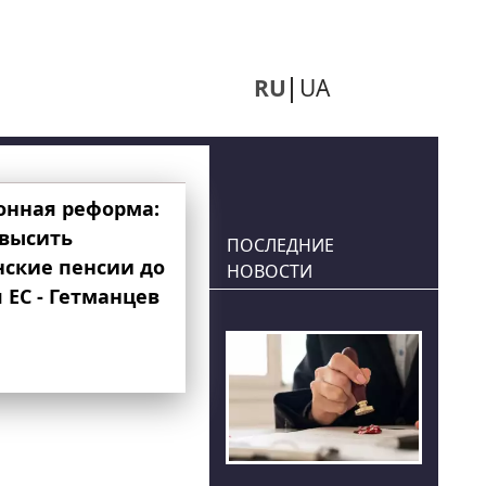
RU
UA
онная реформа:
овысить
ПОСЛЕДНИЕ
нские пенсии до
НОВОСТИ
 ЕС - Гетманцев