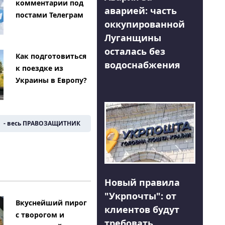
комментарии под
аварией: часть
постами Телеграм
оккупированной
Луганщины
осталась без
Как подготовиться
водоснабжения
к поездке из
Украины в Европу?
- весь ПРАВОЗАЩИТНИК
Новый правила
"Укрпочты": от
Вкуснейший пирог
клиентов будут
с творогом и
требовать