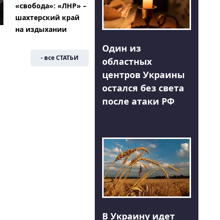
«свобода»: «ЛНР» –
шахтерский край
на издыхании
Один из
- все СТАТЬИ
областных
центров Украины
остался без света
после атаки РФ
В Украину идет