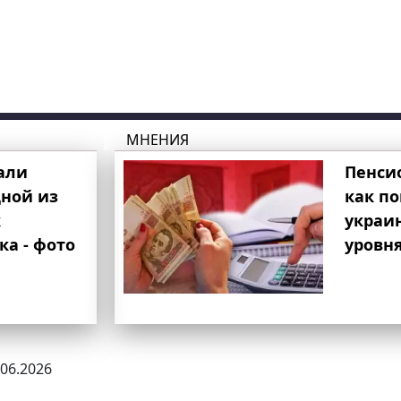
МНЕНИЯ
али
Пенси
ной из
как п
к
украи
ка - фото
уровня
.06.2026