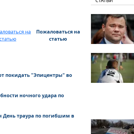
СТАТЬИ
Пожаловаться на
статью
ют покидать "Эпицентры" во
обности ночного удара по
н День траура по погибшим в