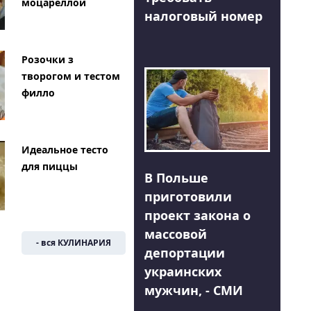
моцареллой
налоговый номер
Розочки з
творогом и тестом
филло
Идеальное тесто
для пиццы
В Польше
приготовили
проект закона о
массовой
- вся КУЛИНАРИЯ
депортации
украинских
мужчин, - СМИ