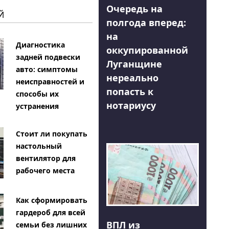
Очередь на
Й
полгода вперед:
на
Диагностика
оккупированной
задней подвески
Луганщине
авто: симптомы
нереально
неисправностей и
попасть к
способы их
нотариусу
устранения
Стоит ли покупать
настольный
вентилятор для
рабочего места
Как сформировать
гардероб для всей
ВПЛ из
семьи без лишних