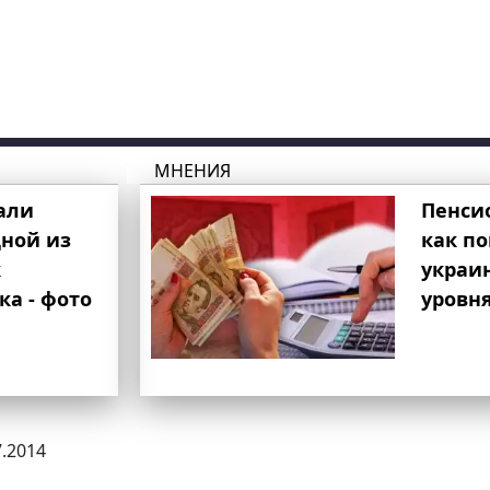
МНЕНИЯ
али
Пенси
ной из
как п
к
украи
ка - фото
уровня
7.2014