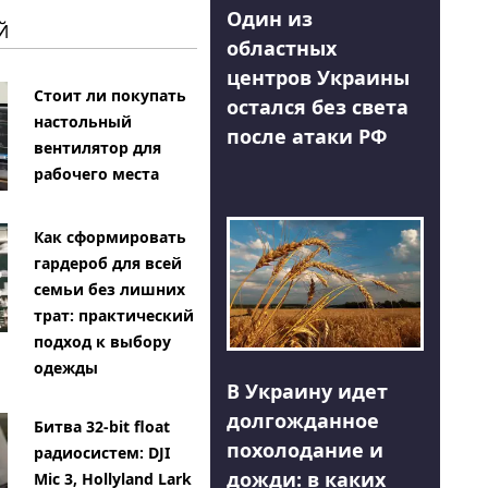
Один из
Й
областных
центров Украины
Стоит ли покупать
остался без света
настольный
после атаки РФ
вентилятор для
рабочего места
Как сформировать
гардероб для всей
семьи без лишних
трат: практический
подход к выбору
одежды
В Украину идет
долгожданное
Битва 32-bit float
похолодание и
радиосистем: DJI
дожди: в каких
Mic 3, Hollyland Lark