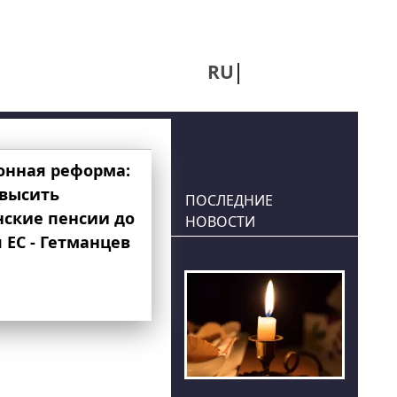
RU
UA
онная реформа:
овысить
ПОСЛЕДНИЕ
нские пенсии до
НОВОСТИ
 ЕС - Гетманцев