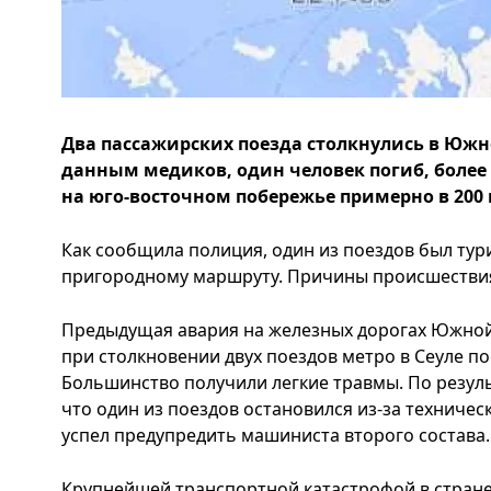
Два пассажирских поезда столкнулись в Южно
данным медиков, один человек погиб, более
на юго-восточном побережье примерно в 200 
Как сообщила полиция, один из поездов был тур
пригородному маршруту. Причины происшествия
Предыдущая авария на железных дорогах Южной 
при столкновении двух поездов метро в Сеуле по
Большинство получили легкие травмы. По резуль
что один из поездов остановился из-за техничес
успел предупредить машиниста второго состава.
Крупнейшей транспортной катастрофой в стране 