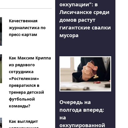
оккупации": в
Лисичанске среди
домов растут
Качественная
гигантские свалки
журналистика по
мусора
пресс-картам
Как Максим Криппа
из рядового
сотрудника
«Ростелеком»
превратился в
тренера детской
футбольной
Очередь на
команды?
полгода вперед:
на
Как выглядит
оккупированной