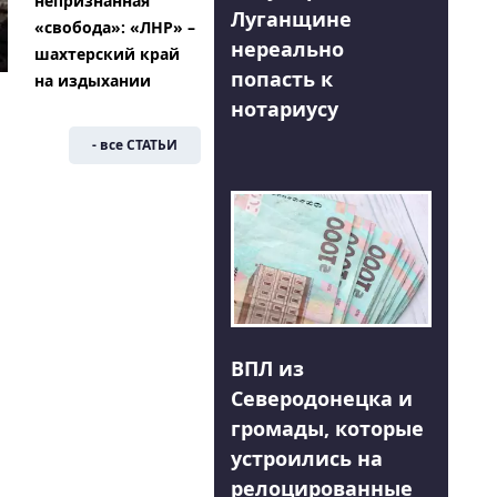
непризнанная
Луганщине
«свобода»: «ЛНР» –
нереально
шахтерский край
попасть к
на издыхании
нотариусу
- все СТАТЬИ
ВПЛ из
Северодонецка и
громады, которые
устроились на
релоцированные