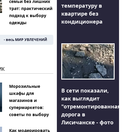
семьи без лишних
температуру в
трат: практический
квартире без
подход к выбору
кондиционера
одежды
- весь МИР УВЛЕЧЕНИЙ
ИК
Морозильные
В сети показали,
шкафы для
как выглядит
магазинов и
"отремонтированная"
супермаркетов:
дорога в
советы по выбору
Лисичанске - фото
Как модерировать