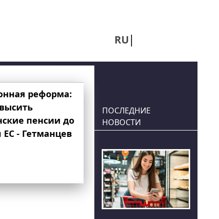
RU
UA
онная реформа:
овысить
ПОСЛЕДНИЕ
нские пенсии до
НОВОСТИ
 ЕС - Гетманцев