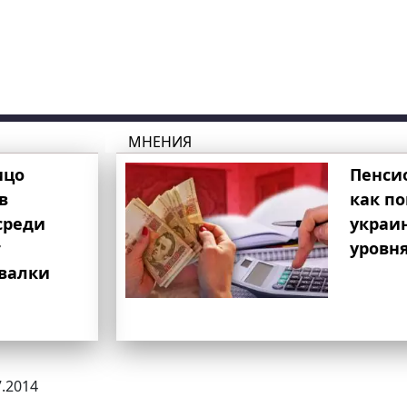
МНЕНИЯ
ицо
Пенси
в
как п
среди
украи
т
уровня
свалки
7.2014