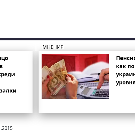
МНЕНИЯ
ицо
Пенси
в
как п
среди
украи
т
уровня
свалки
8.2015