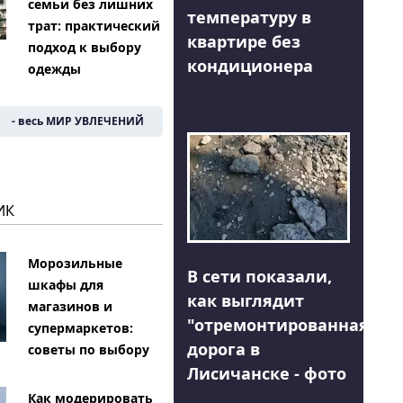
семьи без лишних
температуру в
трат: практический
квартире без
подход к выбору
кондиционера
одежды
- весь МИР УВЛЕЧЕНИЙ
ИК
Морозильные
В сети показали,
шкафы для
как выглядит
магазинов и
"отремонтированная"
супермаркетов:
дорога в
советы по выбору
Лисичанске - фото
Как модерировать