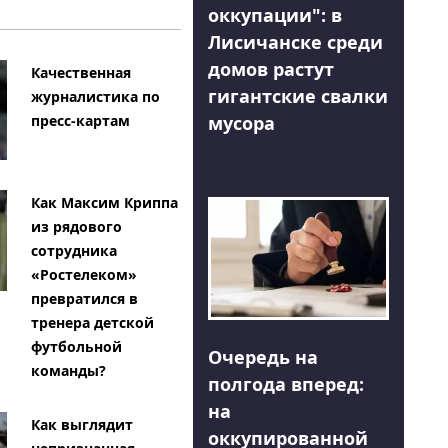
оккупации": в
Лисичанске среди
домов растут
Качественная
гигантские свалки
журналистика по
мусора
пресс-картам
Как Максим Криппа
из рядового
сотрудника
«Ростелеком»
превратился в
тренера детской
футбольной
Очередь на
команды?
полгода вперед:
на
Как выглядит
оккупированной