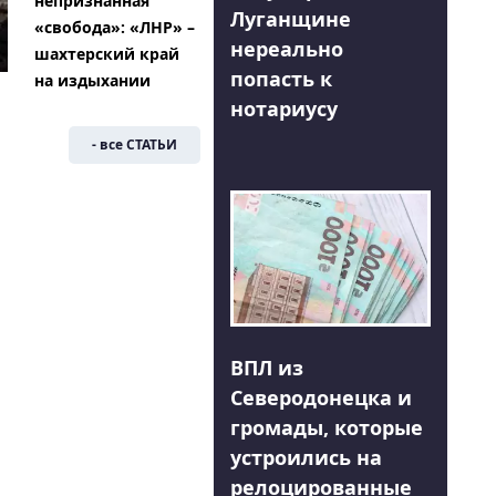
непризнанная
Луганщине
«свобода»: «ЛНР» –
нереально
шахтерский край
попасть к
на издыхании
нотариусу
- все СТАТЬИ
ВПЛ из
Северодонецка и
громады, которые
устроились на
релоцированные