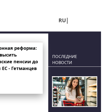
RU
UA
онная реформа:
овысить
ПОСЛЕДНИЕ
нские пенсии до
НОВОСТИ
 ЕС - Гетманцев