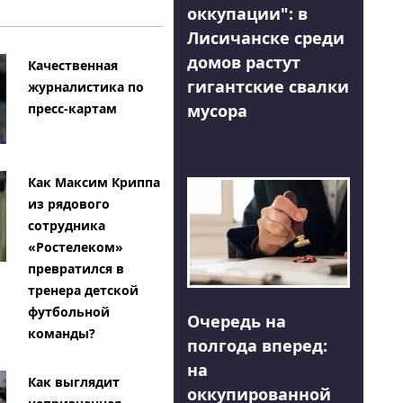
оккупации": в
Лисичанске среди
домов растут
Качественная
гигантские свалки
журналистика по
мусора
пресс-картам
Как Максим Криппа
из рядового
сотрудника
«Ростелеком»
превратился в
тренера детской
футбольной
Очередь на
команды?
полгода вперед:
на
Как выглядит
оккупированной