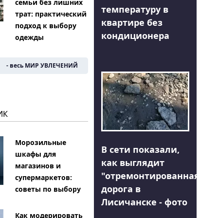
семьи без лишних
температуру в
трат: практический
квартире без
подход к выбору
кондиционера
одежды
- весь МИР УВЛЕЧЕНИЙ
ИК
Морозильные
В сети показали,
шкафы для
как выглядит
магазинов и
"отремонтированная"
супермаркетов:
дорога в
советы по выбору
Лисичанске - фото
Как модерировать