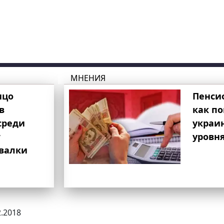
МНЕНИЯ
ицо
Пенси
в
как п
среди
украи
т
уровня
свалки
2.2018