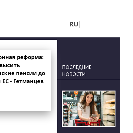
RU
UA
онная реформа:
овысить
ПОСЛЕДНИЕ
нские пенсии до
НОВОСТИ
 ЕС - Гетманцев