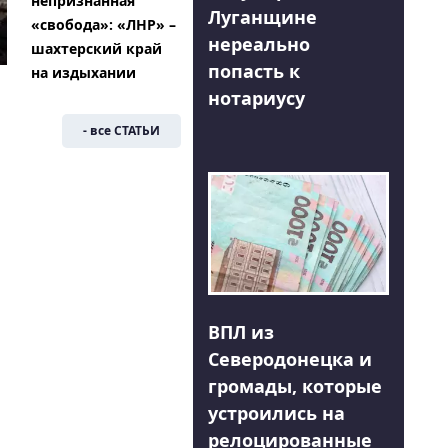
непризнанная
Луганщине
«свобода»: «ЛНР» –
нереально
шахтерский край
попасть к
на издыхании
нотариусу
- все СТАТЬИ
ВПЛ из
Северодонецка и
громады, которые
устроились на
релоцированные