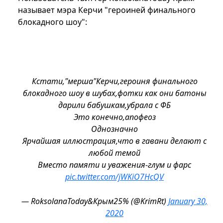
называет мэра Керчи "героиней финального
блокадного шоу":
Кстати,"мерша"Керчи,героиня финального
блокадного шоу в шубах,фотки как они батоны
дарили бабушкам,убрала с ФБ
Это конечно,апофеоз
Однозначно
Ярчайшая иллюстрация,что в гавани делают с
любой темой
Вместо памяти и уважения-глум и фарс
pic.twitter.com/jWKiO7HcQV
— RoksolanaToday&Крым25% (@KrimRt)
January 30,
2020