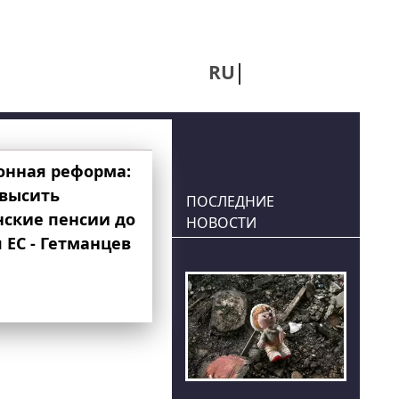
RU
UA
онная реформа:
овысить
ПОСЛЕДНИЕ
нские пенсии до
НОВОСТИ
 ЕС - Гетманцев