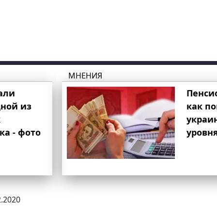
МНЕНИЯ
али
Пенси
ной из
как п
к
украи
ка - фото
уровня
2.2020