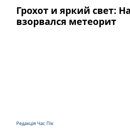
Грохот и яркий свет: Н
взорвался метеорит
Редакція Час Пік