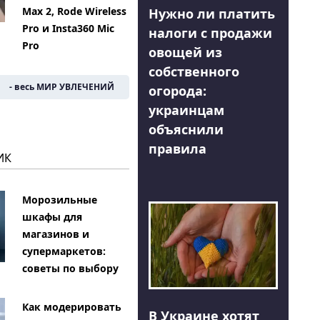
Max 2, Rode Wireless
Нужно ли платить
Pro и Insta360 Mic
налоги с продажи
Pro
овощей из
собственного
- весь МИР УВЛЕЧЕНИЙ
огорода:
украинцам
объяснили
правила
ИК
Морозильные
шкафы для
магазинов и
супермаркетов:
советы по выбору
Как модерировать
В Украине хотят