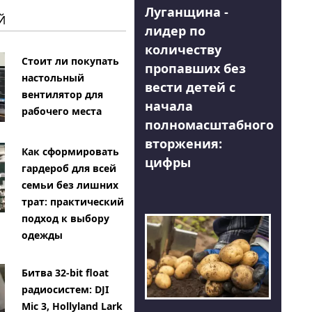
Луганщина -
Й
лидер по
количеству
Стоит ли покупать
пропавших без
настольный
вести детей с
вентилятор для
начала
рабочего места
полномасштабного
вторжения:
Как сформировать
цифры
гардероб для всей
семьи без лишних
трат: практический
подход к выбору
одежды
Битва 32-bit float
радиосистем: DJI
Mic 3, Hollyland Lark