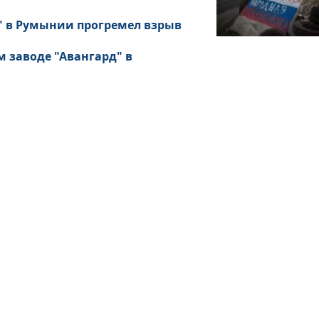
" в Румынии прогремел взрыв
 заводе "Авангард" в