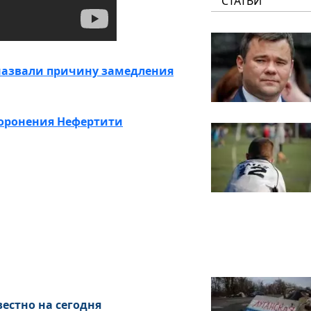
СТАТЬИ
 назвали причину замедления
хоронения Нефертити
вестно на сегодня