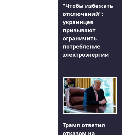
"Чтобы избежать
отключений":
украинцев
призывают
ограничить
потребление
электроэнергии
Трамп ответил
отказом на