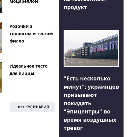
моцареллой
продукт
Розочки з
творогом и тестом
филло
Идеальное тесто
для пиццы
"Есть несколько
минут": украинцев
призывают
покидать
- вся КУЛИНАРИЯ
"Эпицентры" во
время воздушных
тревог