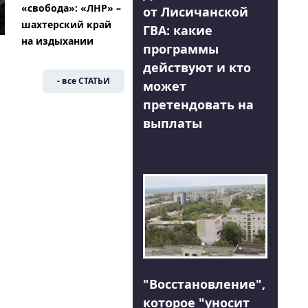
«свобода»: «ЛНР» –
от Лисичанской
шахтерский край
ГВА: какие
на издыхании
программы
действуют и кто
- все СТАТЬИ
может
претендовать на
выплаты
"Восстановление",
которое "уносит