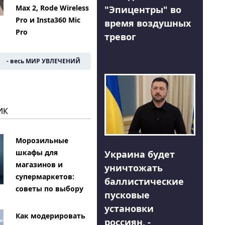
Max 2, Rode Wireless
"Эпицентры" во
Pro и Insta360 Mic
время воздушных
Pro
тревог
- весь МИР УВЛЕЧЕНИЙ
ИК
Морозильные
шкафы для
Украина будет
магазинов и
уничтожать
супермаркетов:
баллистические
советы по выбору
пусковые
установки
Как модерировать
россиян, -