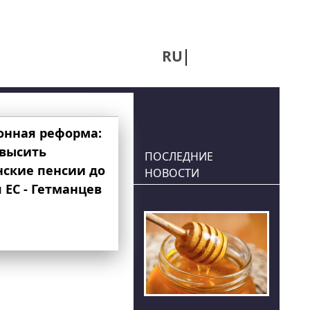
RU
UA
онная реформа:
овысить
ПОСЛЕДНИЕ
нские пенсии до
НОВОСТИ
 ЕС - Гетманцев