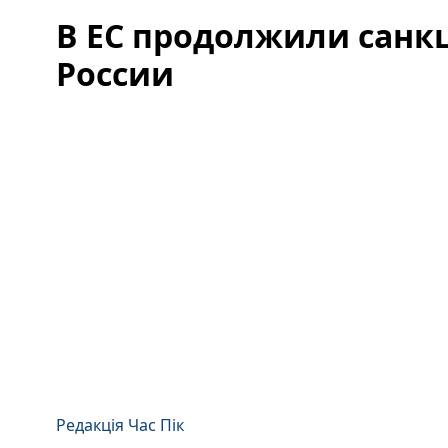
В ЕС продолжили санк
России
Редакція Час Пік