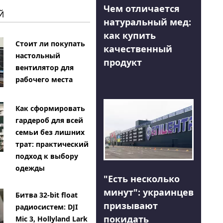
Чем отличается
Й
натуральный мед:
как купить
Стоит ли покупать
качественный
настольный
продукт
вентилятор для
рабочего места
Как сформировать
гардероб для всей
семьи без лишних
трат: практический
подход к выбору
одежды
"Есть несколько
минут": украинцев
Битва 32-bit float
призывают
радиосистем: DJI
покидать
Mic 3, Hollyland Lark