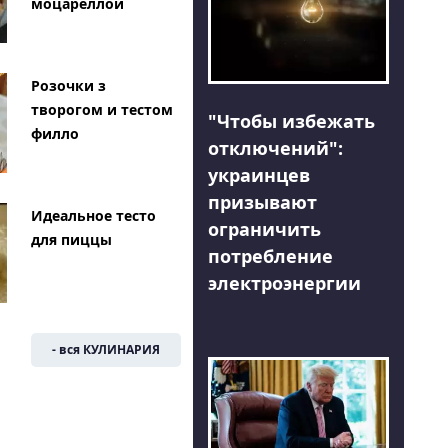
моцареллой
Розочки з
творогом и тестом
"Чтобы избежать
филло
отключений":
украинцев
призывают
Идеальное тесто
ограничить
для пиццы
потребление
электроэнергии
- вся КУЛИНАРИЯ