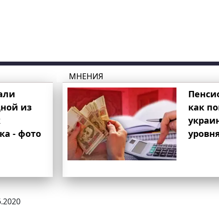
МНЕНИЯ
али
Пенси
ной из
как п
к
украи
ка - фото
уровня
6.2020