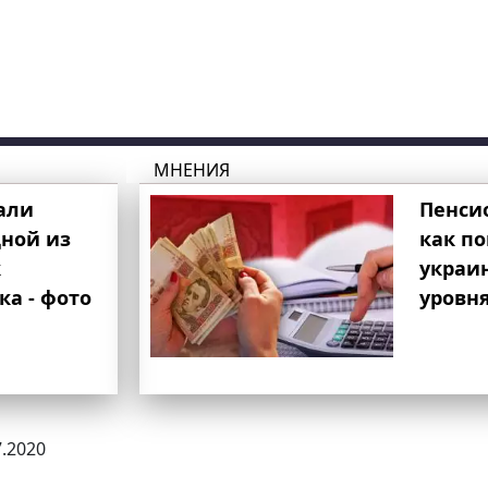
МНЕНИЯ
али
Пенси
ной из
как п
к
украи
ка - фото
уровня
7.2020