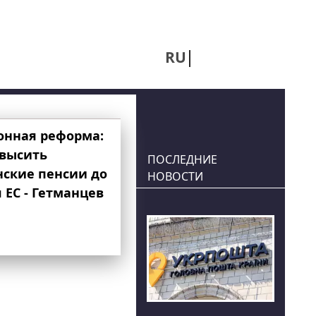
RU
UA
онная реформа:
овысить
ПОСЛЕДНИЕ
нские пенсии до
НОВОСТИ
 ЕС - Гетманцев