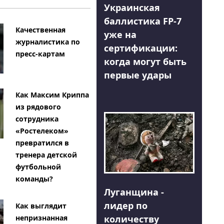
Украинская
баллистика FP-7
Качественная
уже на
журналистика по
сертификации:
пресс-картам
когда могут быть
первые удары
Как Максим Криппа
из рядового
сотрудника
«Ростелеком»
превратился в
тренера детской
футбольной
команды?
Луганщина -
лидер по
Как выглядит
количеству
непризнанная