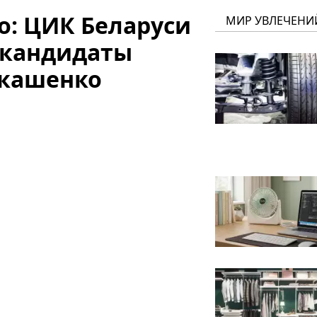
о: ЦИК Беларуси
МИР УВЛЕЧЕНИ
в кандидаты
укашенко