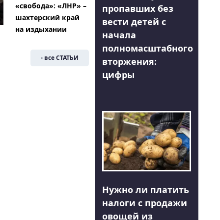
«свобода»: «ЛНР» –
пропавших без
шахтерский край
вести детей с
на издыхании
начала
полномасштабного
- все СТАТЬИ
вторжения:
цифры
Нужно ли платить
налоги с продажи
овощей из