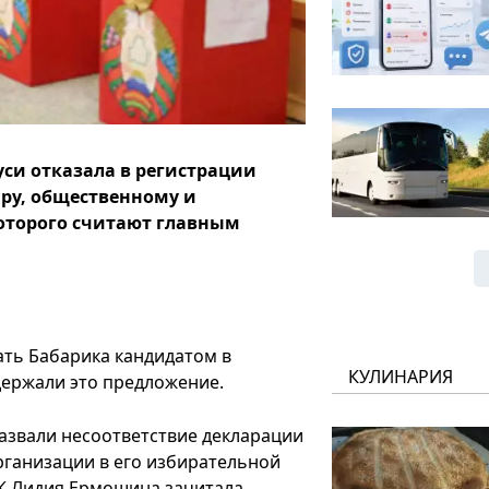
си отказала в регистрации
ру, общественному и
которого считают главным
ать Бабарика кандидатом в
КУЛИНАРИЯ
держали это предложение.
азвали несоответствие декларации
рганизации в его избирательной
ИК Лидия Ермошина зачитала