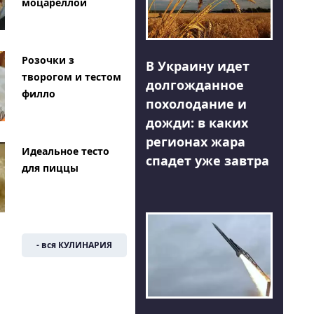
моцареллой
Розочки з
В Украину идет
творогом и тестом
долгожданное
филло
похолодание и
дожди: в каких
регионах жара
Идеальное тесто
спадет уже завтра
для пиццы
- вся КУЛИНАРИЯ