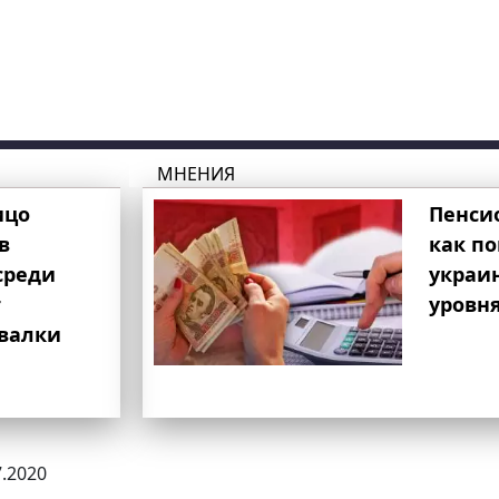
МНЕНИЯ
ицо
Пенси
в
как п
среди
украи
т
уровня
свалки
7.2020