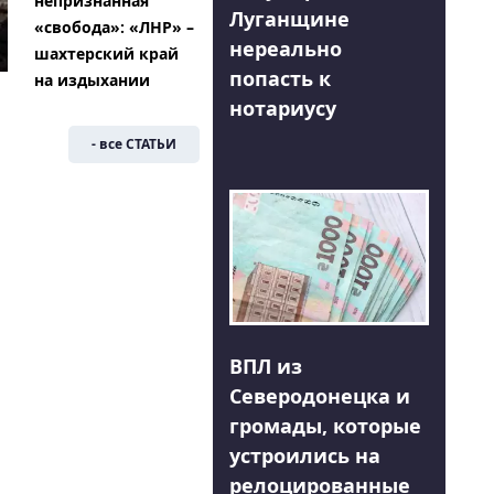
непризнанная
Луганщине
«свобода»: «ЛНР» –
нереально
шахтерский край
попасть к
на издыхании
нотариусу
- все СТАТЬИ
ВПЛ из
Северодонецка и
громады, которые
устроились на
релоцированные