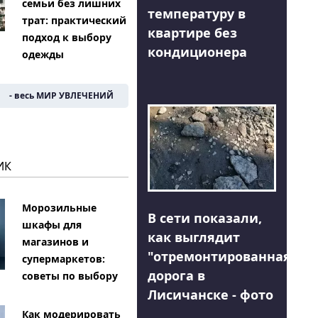
семьи без лишних
температуру в
трат: практический
квартире без
подход к выбору
кондиционера
одежды
- весь МИР УВЛЕЧЕНИЙ
ИК
Морозильные
В сети показали,
шкафы для
как выглядит
магазинов и
"отремонтированная"
супермаркетов:
дорога в
советы по выбору
Лисичанске - фото
Как модерировать