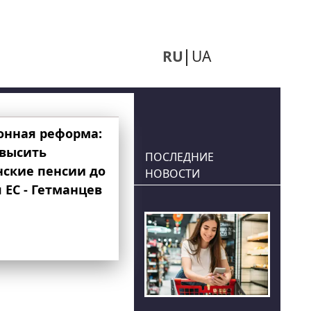
RU
UA
онная реформа:
овысить
ПОСЛЕДНИЕ
нские пенсии до
НОВОСТИ
 ЕС - Гетманцев