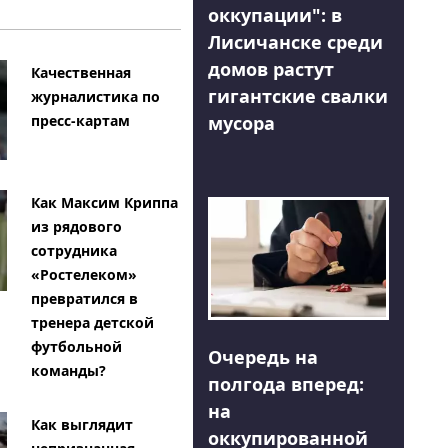
оккупации": в
Лисичанске среди
домов растут
Качественная
гигантские свалки
журналистика по
мусора
пресс-картам
Как Максим Криппа
из рядового
сотрудника
«Ростелеком»
превратился в
тренера детской
футбольной
Очередь на
команды?
полгода вперед:
на
Как выглядит
оккупированной