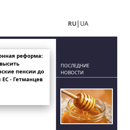
RU
UA
онная реформа:
овысить
ПОСЛЕДНИЕ
нские пенсии до
НОВОСТИ
 ЕС - Гетманцев