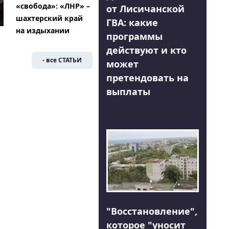
«свобода»: «ЛНР» –
от Лисичанской
шахтерский край
ГВА: какие
на издыхании
программы
действуют и кто
- все СТАТЬИ
может
претендовать на
выплаты
"Восстановление",
которое "уносит