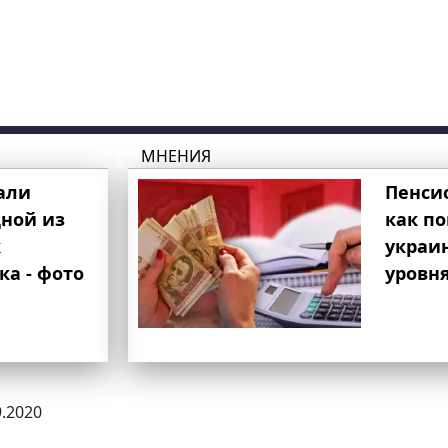
МНЕНИЯ
али
Пенси
ной из
как п
к
украи
ка - фото
уровня
9.2020