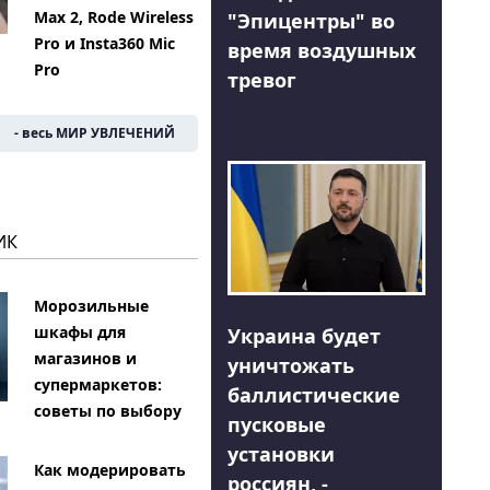
Max 2, Rode Wireless
"Эпицентры" во
Pro и Insta360 Mic
время воздушных
Pro
тревог
- весь МИР УВЛЕЧЕНИЙ
ИК
Морозильные
шкафы для
Украина будет
магазинов и
уничтожать
супермаркетов:
баллистические
советы по выбору
пусковые
установки
Как модерировать
россиян, -