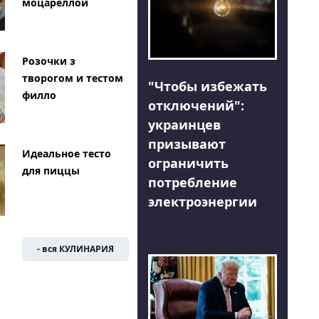
моцареллой
Розочки з
творогом и тестом
"Чтобы избежать
филло
отключений":
украинцев
призывают
Идеальное тесто
ограничить
для пиццы
потребление
электроэнергии
- вся КУЛИНАРИЯ