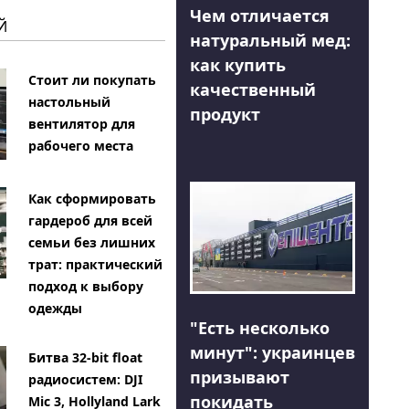
Чем отличается
Й
натуральный мед:
как купить
Стоит ли покупать
качественный
настольный
продукт
вентилятор для
рабочего места
Как сформировать
гардероб для всей
семьи без лишних
трат: практический
подход к выбору
одежды
"Есть несколько
минут": украинцев
Битва 32-bit float
призывают
радиосистем: DJI
покидать
Mic 3, Hollyland Lark