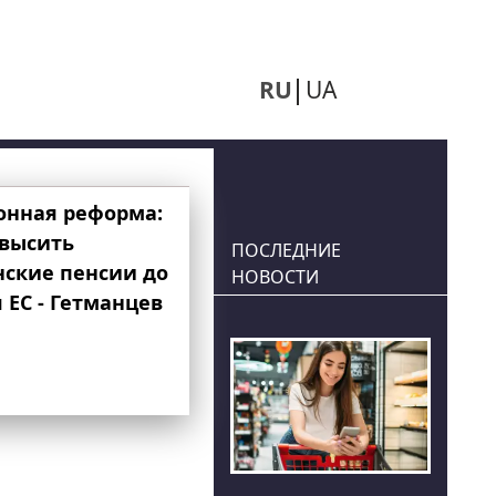
RU
UA
онная реформа:
овысить
ПОСЛЕДНИЕ
нские пенсии до
НОВОСТИ
 ЕС - Гетманцев