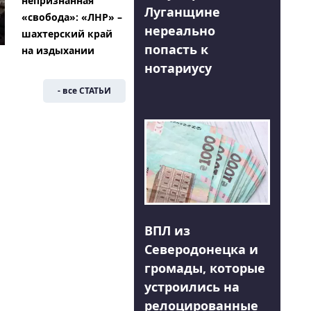
непризнанная
Луганщине
«свобода»: «ЛНР» –
нереально
шахтерский край
попасть к
на издыхании
нотариусу
- все СТАТЬИ
ВПЛ из
Северодонецка и
громады, которые
устроились на
релоцированные