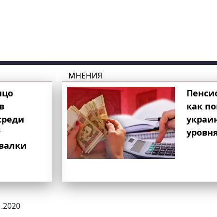
МНЕНИЯ
ицо
Пенси
в
как п
среди
украи
т
уровня
свалки
1.2020