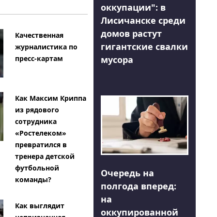
оккупации": в
Лисичанске среди
домов растут
Качественная
гигантские свалки
журналистика по
мусора
пресс-картам
Как Максим Криппа
из рядового
сотрудника
«Ростелеком»
превратился в
тренера детской
футбольной
Очередь на
команды?
полгода вперед:
на
Как выглядит
оккупированной