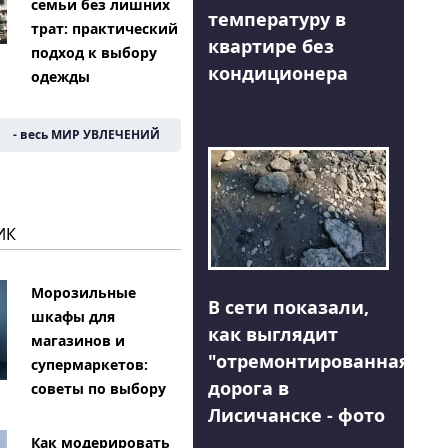
семьи без лишних
температуру в
трат: практический
квартире без
подход к выбору
кондиционера
одежды
- весь МИР УВЛЕЧЕНИЙ
ИК
Морозильные
В сети показали,
шкафы для
как выглядит
магазинов и
"отремонтированная"
супермаркетов:
дорога в
советы по выбору
Лисичанске - фото
Как модерировать