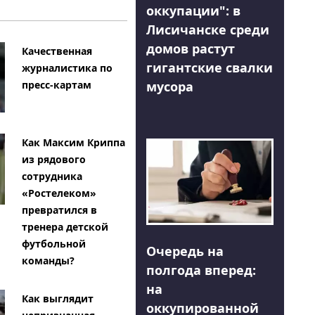
оккупации": в
Лисичанске среди
домов растут
Качественная
гигантские свалки
журналистика по
мусора
пресс-картам
Как Максим Криппа
из рядового
сотрудника
«Ростелеком»
превратился в
тренера детской
футбольной
Очередь на
команды?
полгода вперед:
на
Как выглядит
оккупированной