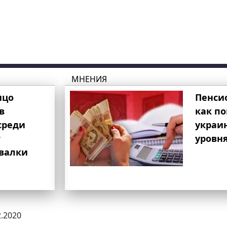
МНЕНИЯ
ицо
Пенси
в
как п
среди
украи
т
уровня
свалки
2.2020