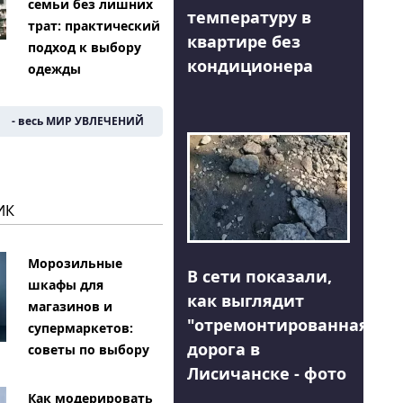
семьи без лишних
температуру в
трат: практический
квартире без
подход к выбору
кондиционера
одежды
- весь МИР УВЛЕЧЕНИЙ
ИК
Морозильные
В сети показали,
шкафы для
как выглядит
магазинов и
"отремонтированная"
супермаркетов:
дорога в
советы по выбору
Лисичанске - фото
Как модерировать