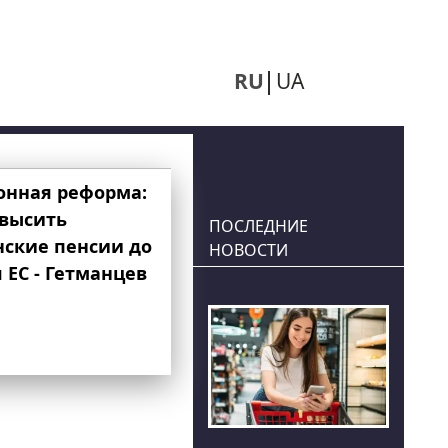
RU
UA
онная реформа:
овысить
ПОСЛЕДНИЕ
нские пенсии до
НОВОСТИ
 ЕС - Гетманцев