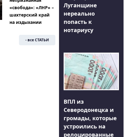
непризнанная
Луганщине
«свобода»: «ЛНР» –
нереально
шахтерский край
попасть к
на издыхании
нотариусу
- все СТАТЬИ
ВПЛ из
Северодонецка и
громады, которые
устроились на
релоцированные