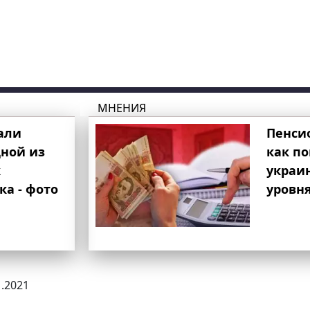
МНЕНИЯ
али
Пенси
ной из
как п
к
украи
ка - фото
уровня
1.2021