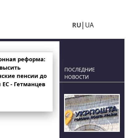
RU
UA
онная реформа:
овысить
ПОСЛЕДНИЕ
нские пенсии до
НОВОСТИ
 ЕС - Гетманцев