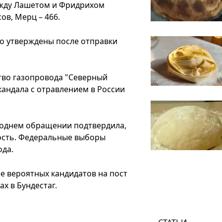
ежду Лашетом и Фридрихом
ов, Мерц – 466.
о утверждены после отправки
тво газопровода "Северный
кандала с отравлением в России
годнем обращении подтвердила,
ость. Федеральные выборы
ода.
е вероятных кандидатов на пост
х в Бундестаг.