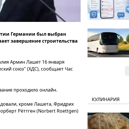
ртии Германии был выбран
ает завершение строительства
алия Армин Лашет 16 января
ский союз" (ХДС), сообщает Час
ование проходило онлайн.
КУЛИНАРИЯ
ндовали, кроме Лашета, Фридрих
Норберт Рёттген (Norbert Roettgen)