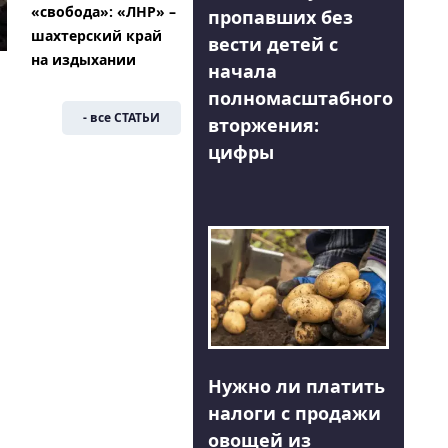
«свобода»: «ЛНР» –
пропавших без
шахтерский край
вести детей с
на издыхании
начала
полномасштабного
- все СТАТЬИ
вторжения:
цифры
Нужно ли платить
налоги с продажи
овощей из