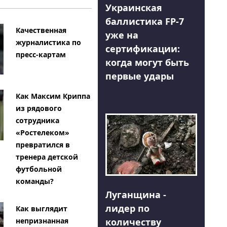
Украинская
баллистика FP-7
Качественная
уже на
журналистика по
сертификации:
пресс-картам
когда могут быть
первые удары
Как Максим Криппа
из рядового
сотрудника
«Ростелеком»
превратился в
тренера детской
футбольной
команды?
Луганщина -
лидер по
Как выглядит
количеству
непризнанная