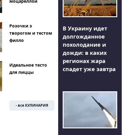
моцареллой
Розочки з
В Украину идет
творогом и тестом
долгожданное
филло
похолодание и
дожди: в каких
регионах жара
Идеальное тесто
спадет уже завтра
для пиццы
- вся КУЛИНАРИЯ