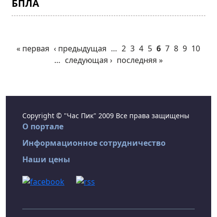
БПЛА
« первая
‹ предыдущая
…
2
3
4
5
6
7
8
9
10
…
следующая ›
последняя »
Copyright © "Час Пик" 2009 Все права защищены
О портале
Информационное сотрудничество
Наши цены