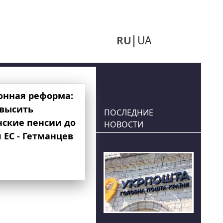
RU
UA
онная реформа:
овысить
ПОСЛЕДНИЕ
нские пенсии до
НОВОСТИ
 ЕС - Гетманцев