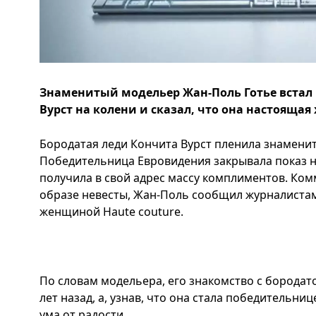
Знаменитый модельер Жан-Поль Готье встал
Вурст на колени и сказал, что она настояща
Бородатая леди Кончита Вурст пленила знамени
Победительница Евровидения закрывала показ н
получила в свой адрес массу комплиментов. Ком
образе невесты, Жан-Поль сообщил журналистам
женщиной Haute couture.
По словам модельера, его знакомство с бородат
лет назад, а, узнав, что она стала победительни
ума от радости.