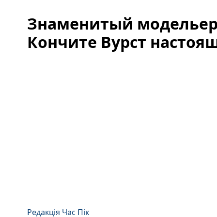
Знаменитый модельер
Кончите Вурст насто
Редакція Час Пік