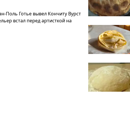
н-Поль Готье вывел Кончиту Вурст
льер встал перед артисткой на