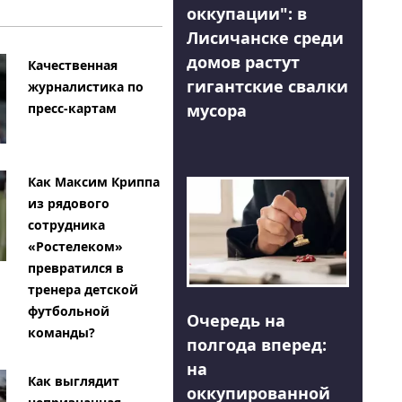
оккупации": в
Лисичанске среди
домов растут
Качественная
гигантские свалки
журналистика по
мусора
пресс-картам
Как Максим Криппа
из рядового
сотрудника
«Ростелеком»
превратился в
тренера детской
футбольной
Очередь на
команды?
полгода вперед:
на
Как выглядит
оккупированной