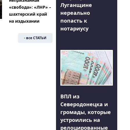
непризнанная
Луганщине
«свобода»: «ЛНР» –
нереально
шахтерский край
попасть к
на издыхании
нотариусу
- все СТАТЬИ
ВПЛ из
Северодонецка и
громады, которые
устроились на
релоцированные