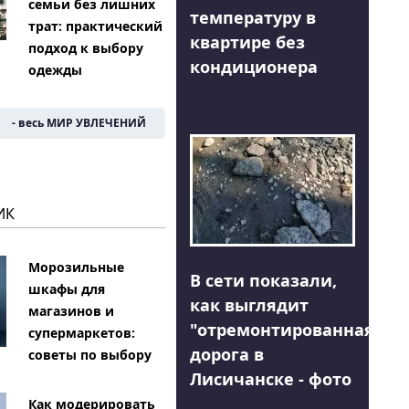
семьи без лишних
температуру в
трат: практический
квартире без
подход к выбору
кондиционера
одежды
- весь МИР УВЛЕЧЕНИЙ
ИК
Морозильные
В сети показали,
шкафы для
как выглядит
магазинов и
"отремонтированная"
супермаркетов:
дорога в
советы по выбору
Лисичанске - фото
Как модерировать