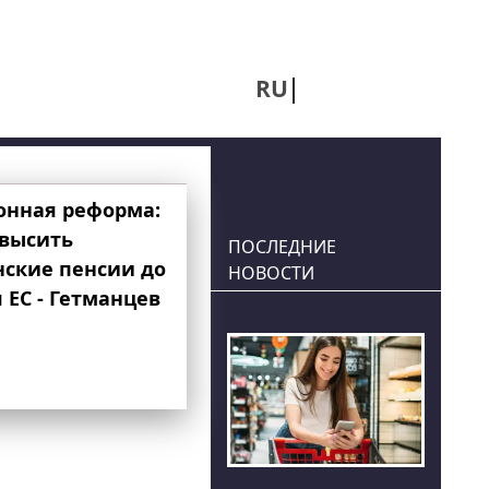
RU
UA
онная реформа:
овысить
ПОСЛЕДНИЕ
нские пенсии до
НОВОСТИ
 ЕС - Гетманцев