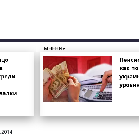
МНЕНИЯ
ицо
Пенси
в
как п
среди
украи
т
уровня
свалки
7.2014