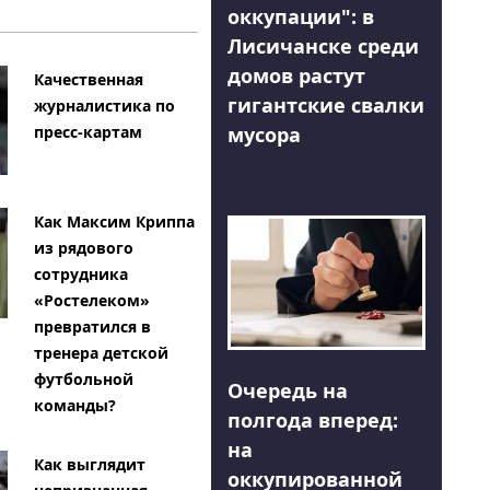
оккупации": в
Лисичанске среди
домов растут
Качественная
гигантские свалки
журналистика по
мусора
пресс-картам
Как Максим Криппа
из рядового
сотрудника
«Ростелеком»
превратился в
тренера детской
футбольной
Очередь на
команды?
полгода вперед:
на
Как выглядит
оккупированной