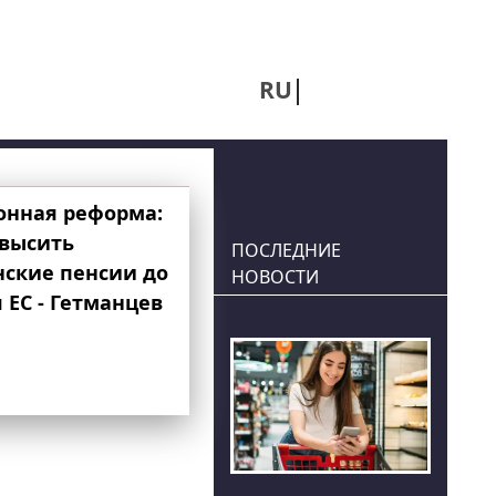
RU
UA
онная реформа:
овысить
ПОСЛЕДНИЕ
нские пенсии до
НОВОСТИ
 ЕС - Гетманцев