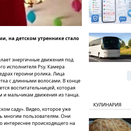
и, на детском утреннике стало
елает энергичные движения под
го исполнителя Psy. Камера
драх героини ролика. Лица
етка с длинными волосами. В конце
ется воспитательницей, которая
м и мальчикам движения из танца.
КУЛИНАРИЯ
ском саду». Видео, которое уже
сь многим пользователям. Они
го интереснее происходящего на