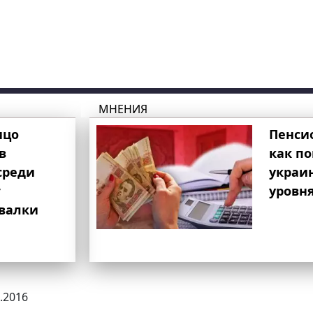
МНЕНИЯ
ицо
Пенси
в
как п
среди
украи
т
уровня
свалки
0.2016