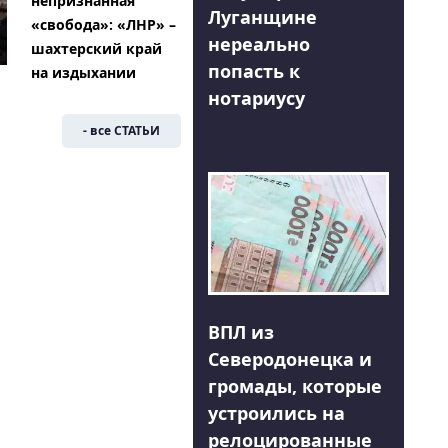
непризнанная
Луганщине
«свобода»: «ЛНР» –
нереально
шахтерский край
попасть к
на издыхании
нотариусу
- все СТАТЬИ
ВПЛ из
Северодонецка и
громады, которые
устроились на
релоцированные