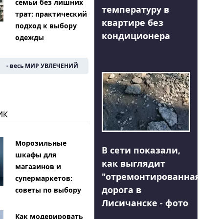
семьи без лишних
температуру в
трат: практический
квартире без
подход к выбору
кондиционера
одежды
- весь МИР УВЛЕЧЕНИЙ
ИК
Морозильные
В сети показали,
шкафы для
как выглядит
магазинов и
"отремонтированная"
супермаркетов:
дорога в
советы по выбору
Лисичанске - фото
Как модерировать