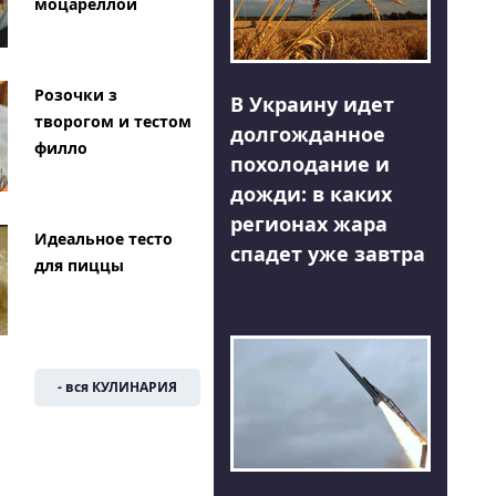
моцареллой
Розочки з
В Украину идет
творогом и тестом
долгожданное
филло
похолодание и
дожди: в каких
регионах жара
Идеальное тесто
спадет уже завтра
для пиццы
- вся КУЛИНАРИЯ