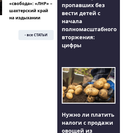
«свобода»: «ЛНР» –
пропавших без
шахтерский край
вести детей с
на издыхании
начала
полномасштабного
- все СТАТЬИ
вторжения:
цифры
Нужно ли платить
налоги с продажи
овощей из