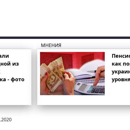
МНЕНИЯ
али
Пенси
ной из
как п
к
украи
ка - фото
уровня
7.2020