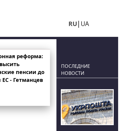
RU
UA
онная реформа:
овысить
ПОСЛЕДНИЕ
нские пенсии до
НОВОСТИ
 ЕС - Гетманцев