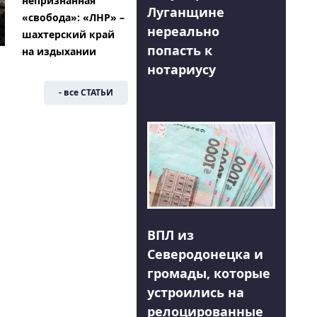
непризнанная
Луганщине
«свобода»: «ЛНР» –
нереально
шахтерский край
попасть к
на издыхании
нотариусу
- все СТАТЬИ
ВПЛ из
Северодонецка и
громады, которые
устроились на
релоцированные