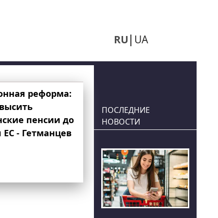
RU
UA
онная реформа:
овысить
ПОСЛЕДНИЕ
нские пенсии до
НОВОСТИ
 ЕС - Гетманцев