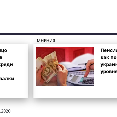
МНЕНИЯ
ицо
Пенси
в
как п
среди
украи
т
уровня
свалки
8.2020