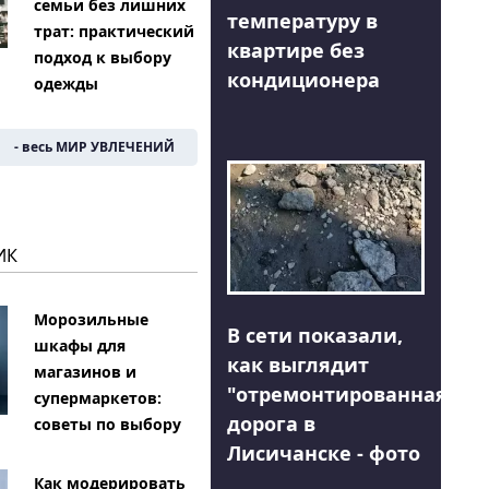
семьи без лишних
температуру в
трат: практический
квартире без
подход к выбору
кондиционера
одежды
- весь МИР УВЛЕЧЕНИЙ
ИК
Морозильные
В сети показали,
шкафы для
как выглядит
магазинов и
"отремонтированная"
супермаркетов:
дорога в
советы по выбору
Лисичанске - фото
Как модерировать