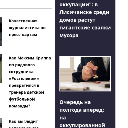
оккупации": в
Лисичанске среди
домов растут
Качественная
гигантские свалки
журналистика по
мусора
пресс-картам
Как Максим Криппа
из рядового
сотрудника
«Ростелеком»
превратился в
тренера детской
футбольной
Очередь на
команды?
полгода вперед:
на
Как выглядит
оккупированной