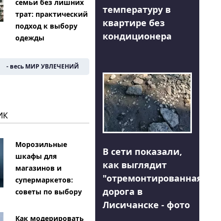
семьи без лишних
температуру в
трат: практический
квартире без
подход к выбору
кондиционера
одежды
- весь МИР УВЛЕЧЕНИЙ
ИК
Морозильные
В сети показали,
шкафы для
как выглядит
магазинов и
"отремонтированная"
супермаркетов:
дорога в
советы по выбору
Лисичанске - фото
Как модерировать