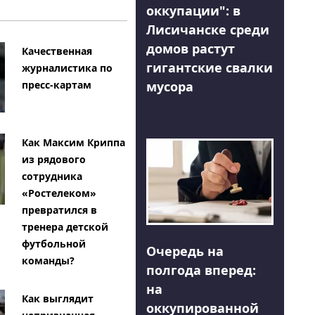
оккупации": в
Лисичанске среди
домов растут
Качественная
гигантские свалки
журналистика по
мусора
пресс-картам
Как Максим Криппа
из рядового
сотрудника
«Ростелеком»
превратился в
тренера детской
футбольной
Очередь на
команды?
полгода вперед:
на
Как выглядит
оккупированной