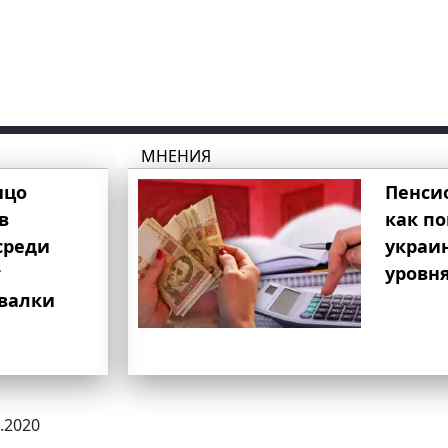
МНЕНИЯ
ицо
Пенси
в
как п
среди
украи
т
уровня
свалки
9.2020