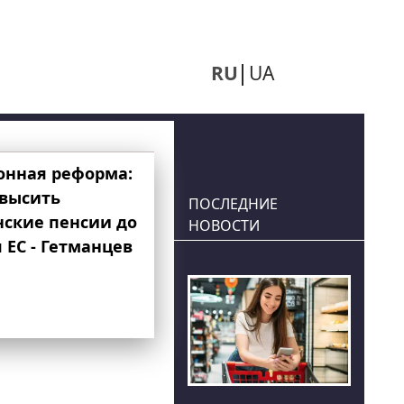
RU
UA
онная реформа:
овысить
ПОСЛЕДНИЕ
нские пенсии до
НОВОСТИ
 ЕС - Гетманцев