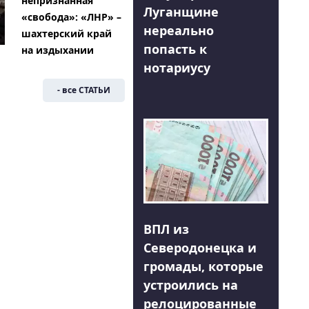
непризнанная
Луганщине
«свобода»: «ЛНР» –
нереально
шахтерский край
попасть к
на издыхании
нотариусу
- все СТАТЬИ
ВПЛ из
Северодонецка и
громады, которые
устроились на
релоцированные