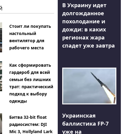
В Украину идет
Й
долгожданное
похолодание и
Стоит ли покупать
дожди: в каких
настольный
регионах жара
вентилятор для
спадет уже завтра
рабочего места
Как сформировать
гардероб для всей
семьи без лишних
трат: практический
подход к выбору
одежды
Украинская
Битва 32-bit float
баллистика FP-7
радиосистем: DJI
уже на
Mic 3, Hollyland Lark