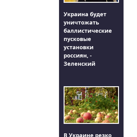
Украина будет
уничтожать
баллистические
пусковые
установки
россиян, -
Зеленский
В Украине резко