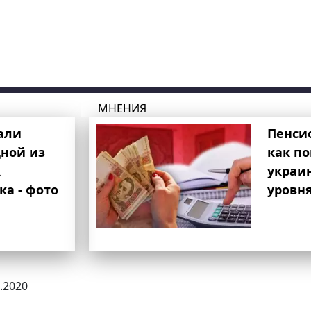
МНЕНИЯ
али
Пенси
ной из
как п
к
украи
ка - фото
уровня
1.2020