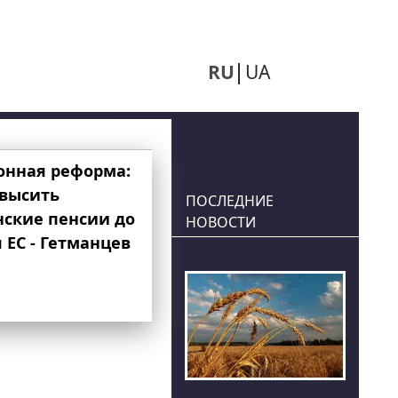
RU
UA
онная реформа:
овысить
ПОСЛЕДНИЕ
нские пенсии до
НОВОСТИ
 ЕС - Гетманцев