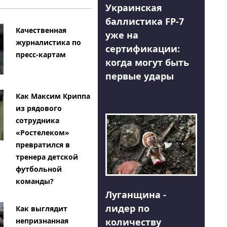
Украинская
баллистика FP-7
Качественная
уже на
журналистика по
сертификации:
пресс-картам
когда могут быть
первые удары
Как Максим Криппа
из рядового
сотрудника
«Ростелеком»
превратился в
тренера детской
футбольной
команды?
Луганщина -
лидер по
Как выглядит
количеству
непризнанная