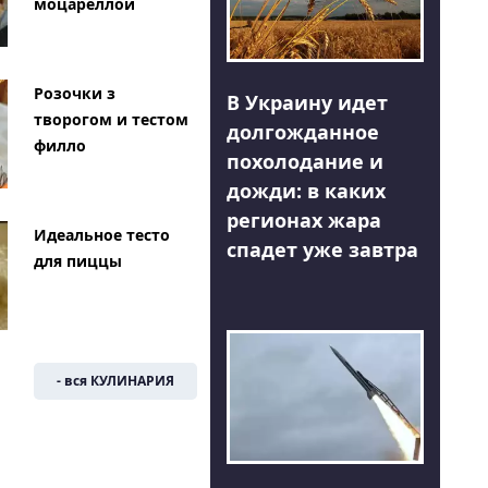
моцареллой
Розочки з
В Украину идет
творогом и тестом
долгожданное
филло
похолодание и
дожди: в каких
регионах жара
Идеальное тесто
спадет уже завтра
для пиццы
- вся КУЛИНАРИЯ