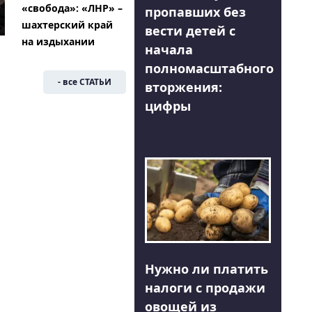
«свобода»: «ЛНР» –
пропавших без
шахтерский край
вести детей с
на издыхании
начала
полномасштабного
- все СТАТЬИ
вторжения:
цифры
Нужно ли платить
налоги с продажи
овощей из