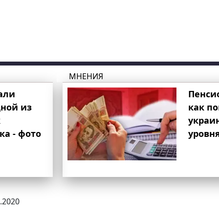
МНЕНИЯ
али
Пенси
ной из
как п
к
украи
ка - фото
уровня
2.2020