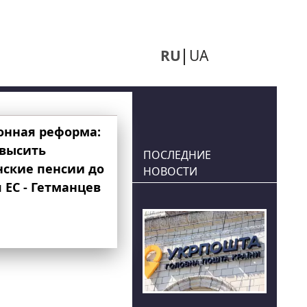
RU
UA
онная реформа:
овысить
ПОСЛЕДНИЕ
нские пенсии до
НОВОСТИ
 ЕС - Гетманцев