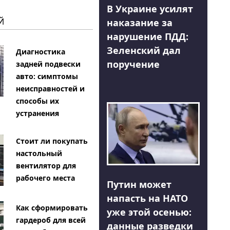
В Украине усилят
Й
наказание за
нарушение ПДД:
Зеленский дал
Диагностика
поручение
задней подвески
авто: симптомы
неисправностей и
способы их
устранения
Стоит ли покупать
настольный
вентилятор для
рабочего места
Путин может
напасть на НАТО
Как сформировать
уже этой осенью:
гардероб для всей
данные разведки