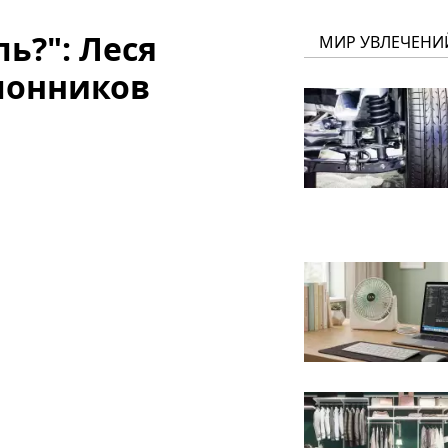
ь?": Леся
МИР УВЛЕЧЕНИ
лонников