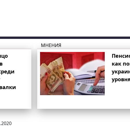
МНЕНИЯ
ицо
Пенси
в
как п
среди
украи
т
уровня
свалки
2.2020