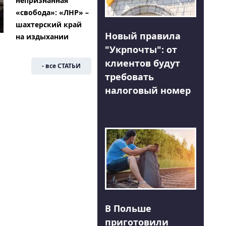
непризнанная
«свобода»: «ЛНР» –
шахтерский край
Новый правила
на издыхании
"Укрпочты": от
клиентов будут
- все СТАТЬИ
требовать
налоговый номер
В Польше
приготовили