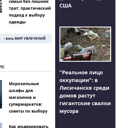
семьи без лишних
США
трат: практический
подход к выбору
одежды
- весь МИР УВЛЕЧЕНИЙ
ИК
"Реальное лицо
оккупации": в
Морозильные
Лисичанске среди
шкафы для
домов растут
магазинов и
гигантские свалки
супермаркетов:
мусора
советы по выбору
Как модерировать