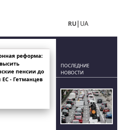
RU
UA
онная реформа:
овысить
ПОСЛЕДНИЕ
нские пенсии до
НОВОСТИ
 ЕС - Гетманцев