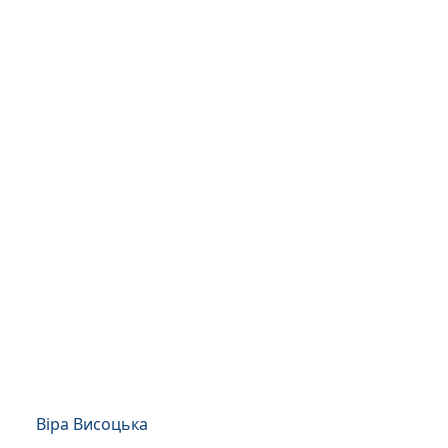
Віра Висоцька