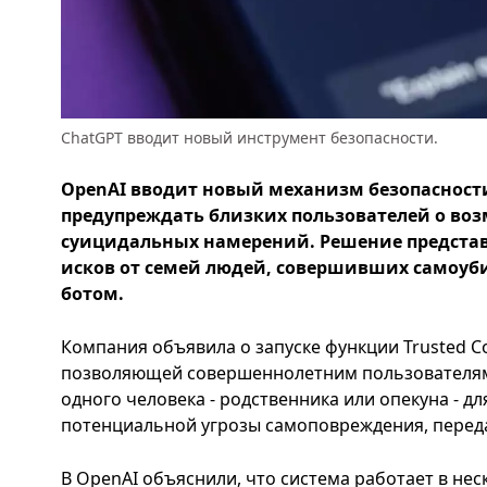
ChatGPT вводит новый инструмент безопасности.
OpenAI вводит новый механизм безопасности
предупреждать близких пользователей о во
суицидальных намерений. Решение представ
исков от семей людей, совершивших самоуби
ботом.
Компания объявила о запуске функции Trusted Co
позволяющей совершеннолетним пользователям 
одного человека - родственника или опекуна - д
потенциальной угрозы самоповреждения, переда
В OpenAI объяснили, что система работает в не