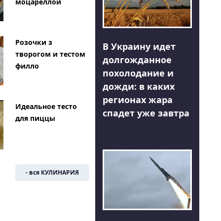
моцареллой
Розочки з
В Украину идет
творогом и тестом
долгожданное
филло
похолодание и
дожди: в каких
регионах жара
Идеальное тесто
спадет уже завтра
для пиццы
- вся КУЛИНАРИЯ