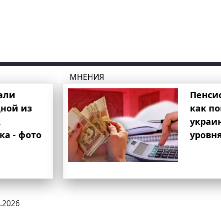
МНЕНИЯ
али
Пенси
ной из
как п
к
украи
ка - фото
уровня
5.2026