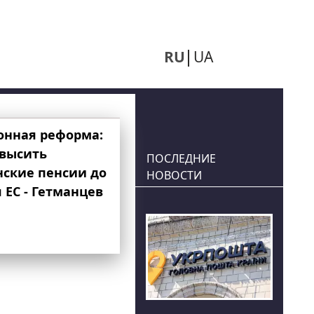
RU
UA
онная реформа:
овысить
ПОСЛЕДНИЕ
нские пенсии до
НОВОСТИ
 ЕС - Гетманцев