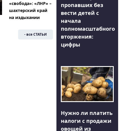
«свобода»: «ЛНР» –
пропавших без
шахтерский край
вести детей с
на издыхании
начала
полномасштабного
- все СТАТЬИ
вторжения:
цифры
Нужно ли платить
налоги с продажи
овощей из