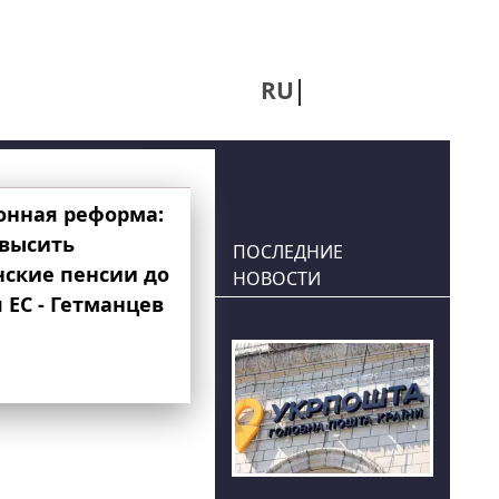
RU
UA
онная реформа:
овысить
ПОСЛЕДНИЕ
нские пенсии до
НОВОСТИ
 ЕС - Гетманцев