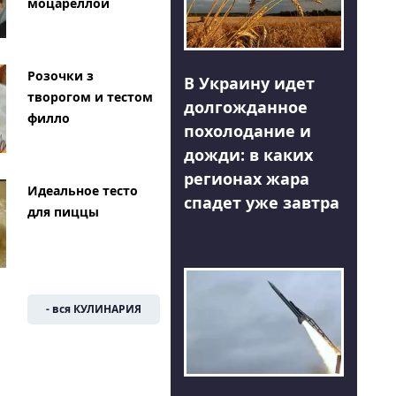
моцареллой
Розочки з
В Украину идет
творогом и тестом
долгожданное
филло
похолодание и
дожди: в каких
регионах жара
Идеальное тесто
спадет уже завтра
для пиццы
- вся КУЛИНАРИЯ