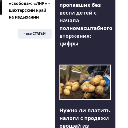
«свобода»: «ЛНР» –
пропавших без
шахтерский край
вести детей с
на издыхании
начала
полномасштабного
- все СТАТЬИ
вторжения:
цифры
Нужно ли платить
налоги с продажи
овощей из