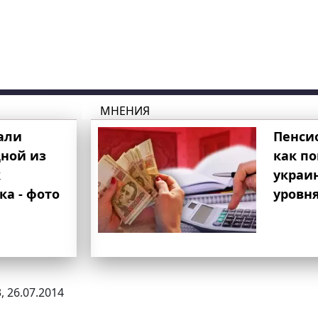
МНЕНИЯ
али
Пенси
ной из
как п
к
украи
ка - фото
уровня
, 26.07.2014