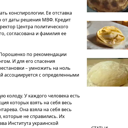
ать конспирологии. Ее отставка
о от даты решения МВФ. Кредит
директор Центра политического
го, согласована и фамилия ее
р Порошенко по рекомендации
гом. И для его спасения
естановки – умножить на ноль
ый ассоциируется с определенными
ю колоду. У каждого человека есть
кция которых взять на себя весь
нтарева. Она взяла на себя весь
и, которые не справились. Их
ава Института украинской