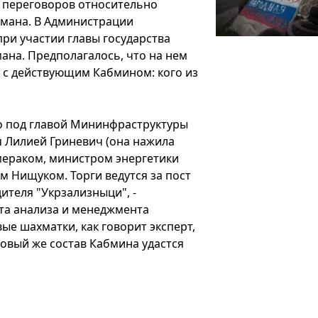
а переговоров относительно
смана. В Администрации
ри участии главы государства
на. Предполагалось, что на нем
ь с действующим Кабмином: кого из
ло под главой Мининфраструктуры
Лилией Гриневич (она нажила
мераком, министром энергетики
 Нищуком. Торги ведутся за пост
ителя "Укрзализныци", -
ута анализа и менеджмента
ые шахматки, как говорит эксперт,
Новый же состав Кабмина удастся