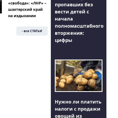
«свобода»: «ЛНР» –
пропавших без
шахтерский край
вести детей с
на издыхании
начала
полномасштабного
- все СТАТЬИ
вторжения:
цифры
Нужно ли платить
налоги с продажи
овощей из