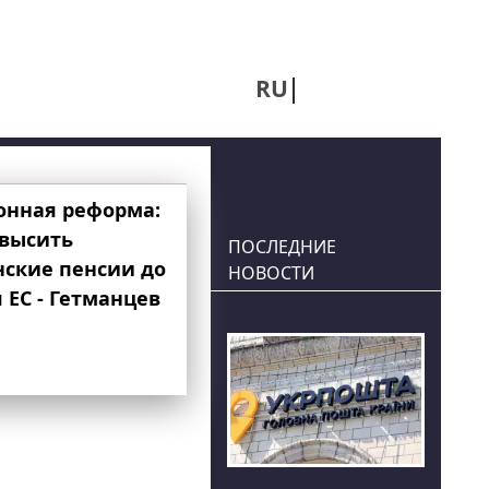
RU
UA
онная реформа:
овысить
ПОСЛЕДНИЕ
нские пенсии до
НОВОСТИ
 ЕС - Гетманцев