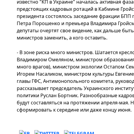
известно "КП в Украине" началась активная фаз
предстоящих кадровых ротаций в Кабмине Грой
президента состоялось заседание фракции БПП п
Петра Порошенко и премьера Владимира Гройсма
депутаты очертят свое видение, как дальше быт
министров заменить, а кого оставить.
- В зоне риска много министров. Шатается крес
Владимиром Омеляном, министром образования 
много врагов), министром экологии Остапом Се
Игорем Насаликом, министром культуры Евгением
главы ГФС, Антимонопольного комитета, руковод
рассказывает председатель Украинского инстит
политики Руслан Бортник. Разнообразные кадров
будут составляться на протяжении апреля-мая. 
сформировать к середине или даже концу июня.