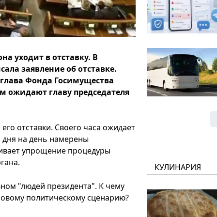
на уходит в отставку. В
сала заявление об отставке.
и глава Фонда Госимущества
етом ожидают главу председателя
его отставки. Своего часа ожидает
о дня на день намерены
ривает упрощение процедуры
гана.
КУЛИНАРИЯ
вном "людей президента". К чему
о новому политическому сценарию?