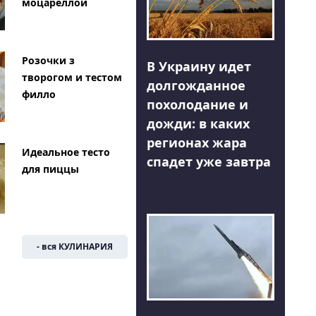
моцареллой
Розочки з
В Украину идет
творогом и тестом
долгожданное
филло
похолодание и
дожди: в каких
регионах жара
Идеальное тесто
спадет уже завтра
для пиццы
- вся КУЛИНАРИЯ