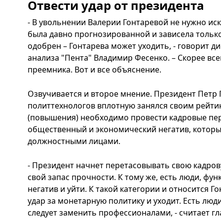
Отвести удар от президента
- В увольнении Валерии Гонтаревой не нужно иск
была давно прогнозированной и зависела тольк
одобрен – Гонтарева может уходить, - говорит 
анализа "Пента" Владимир Фесенко. – Скорее все
преемника. Вот и все объяснение.
Озвучивается и второе мнение. Президент Пет
политтехнологов вплотную занялся своим рейтин
(повышения) необходимо провести кадровые пер
общественный и экономический негатив, котор
должностными лицами.
- Президент начнет перетасовывать свою кадрову
свой запас прочности. К тому же, есть люди, фун
негатив и уйти. К такой категории и относится Го
удар за монетарную политику и уходит. Есть люд
следует заменить профессионалами, - считает гл