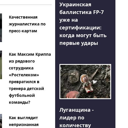
Украинская
баллистика FP-7
Качественная
уже на
журналистика по
сертификации:
пресс-картам
когда могут быть
первые удары
Как Максим Криппа
из рядового
сотрудника
«Ростелеком»
превратился в
тренера детской
футбольной
команды?
Луганщина -
лидер по
Как выглядит
количеству
непризнанная