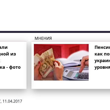
МНЕНИЯ
али
Пенси
ной из
как п
к
украи
ка - фото
уровня
, 11.04.2017