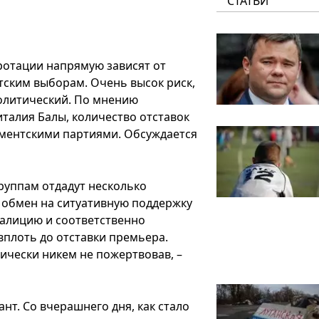
СТАТЬИ
 ротации напрямую зависят от
тским выборам. Очень высок риск,
олитический. По мнению
талия Балы, количество отставок
аментскими партиями. Обсуждается
руппам отдадут несколько
в обмен на ситуативную поддержку
оалицию и соответственно
плоть до отставки премьера.
тически никем не пожертвовав, –
нт. Со вчерашнего дня, как стало