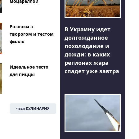
моцареллой
Розочки з
В Украину идет
творогом и тестом
долгожданное
филло
похолодание и
дожди: в каких
регионах жара
Идеальное тесто
спадет уже завтра
для пиццы
- вся КУЛИНАРИЯ