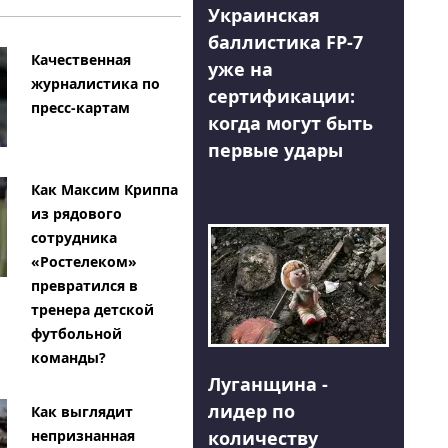
Украинская
баллистика FP-7
Качественная
уже на
журналистика по
сертификации:
пресс-картам
когда могут быть
первые удары
Как Максим Криппа
из рядового
сотрудника
«Ростелеком»
превратился в
тренера детской
футбольной
команды?
Луганщина -
лидер по
Как выглядит
количеству
непризнанная