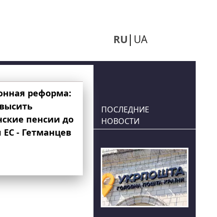
RU
UA
онная реформа:
овысить
ПОСЛЕДНИЕ
нские пенсии до
НОВОСТИ
 ЕС - Гетманцев