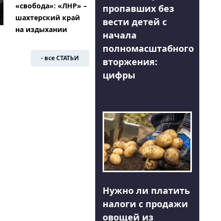
«свобода»: «ЛНР» –
пропавших без
шахтерский край
вести детей с
на издыхании
начала
полномасштабного
- все СТАТЬИ
вторжения:
цифры
Нужно ли платить
налоги с продажи
овощей из