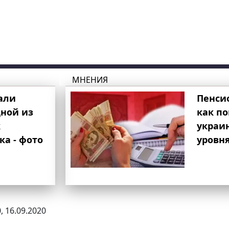
МНЕНИЯ
али
Пенси
ной из
как п
к
украи
ка - фото
уровня
, 16.09.2020