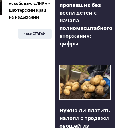
«свобода»: «ЛНР» –
пропавших без
шахтерский край
вести детей с
на издыхании
начала
полномасштабного
- все СТАТЬИ
вторжения:
цифры
Нужно ли платить
налоги с продажи
овощей из