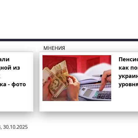
МНЕНИЯ
али
Пенси
ной из
как п
к
украи
ка - фото
уровня
, 30.10.2025