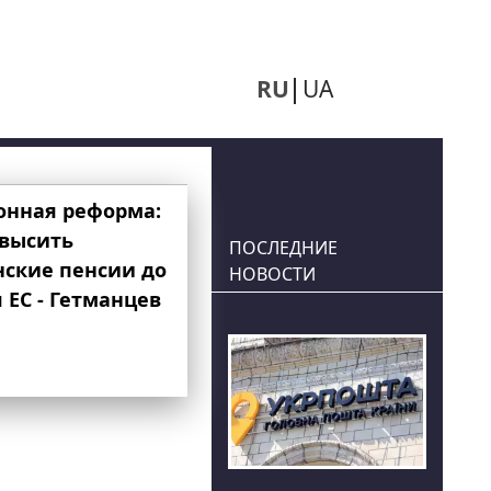
RU
UA
онная реформа:
овысить
ПОСЛЕДНИЕ
нские пенсии до
НОВОСТИ
 ЕС - Гетманцев