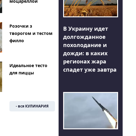
моцареллой
Розочки з
В Украину идет
творогом и тестом
долгожданное
филло
похолодание и
дожди: в каких
регионах жара
Идеальное тесто
спадет уже завтра
для пиццы
- вся КУЛИНАРИЯ