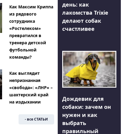
день: как
Как Максим Криппа
лакомства Trixie
из рядового
делают собак
сотрудника
счастливее
«Ростелеком»
превратился в
тренера детской
футбольной
команды?
Как выглядит
непризнанная
«свобода»: «ЛНР» –
шахтерский край
Дождевик для
на издыхании
собаки: зачем он
нужен и как
- все СТАТЬИ
выбрать
правильный