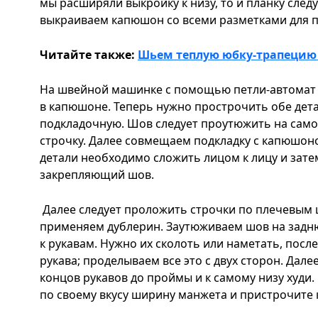
мы расширяли выкройку к низу, то и планку следу
выкраиваем капюшон со всеми разметками для п
Читайте также:
Шьем теплую юбку-трапецию
На швейной машинке с помощью петли-автомат 
в капюшоне. Теперь нужно прострочить обе дет
подкладочную. Шов следует проутюжить на сам
строчку. Далее совмещаем подкладку с капюшоно
детали необходимо сложить лицом к лицу и зате
закрепляющий шов.
Далее следует проложить строчки по плечевым 
применяем дублерин. Заутюживаем шов на задн
к рукавам. Нужно их сколоть или наметать, посл
рукава; проделываем все это с двух сторон. Дал
концов рукавов до проймы и к самому низу худи.
по своему вкусу ширину манжета и пристрочите к