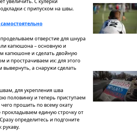
ет увеличить. С кулерки
одкладки с припуском на швы.
 самостоятельно
проделываем отверстие для шнура
али капюшона – основную и
ом капюшоне и сделать двойную
м и прострачиваем их: для этого
м вывернуть, а снаружи сделать
швам, для укрепления шва
юю половинку и теперь приступаем
е чего прошить по всему окату
ее прокладываем единую строчку от
 Сразу определитесь и подгоните
 рукаву.