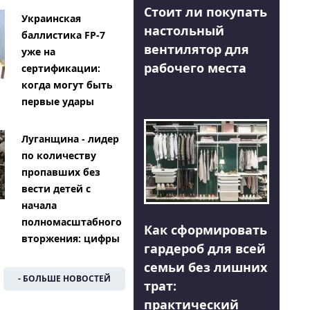
Стоит ли покупать
Украинская
настольный
баллистика FP-7
вентилятор для
уже на
рабочего места
сертификации:
когда могут быть
первые удары
Луганщина - лидер
по количеству
пропавших без
вести детей с
начала
полномасштабного
Как сформировать
вторжения: цифры
гардероб для всей
семьи без лишних
- БОЛЬШЕ НОВОСТЕЙ
трат:
практический