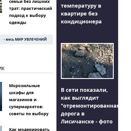
семьи без лишних
температуру в
трат: практический
квартире без
подход к выбору
кондиционера
одежды
- весь МИР УВЛЕЧЕНИЙ
ИК
Морозильные
В сети показали,
шкафы для
как выглядит
магазинов и
"отремонтированная"
супермаркетов:
дорога в
советы по выбору
Лисичанске - фото
Как модерировать