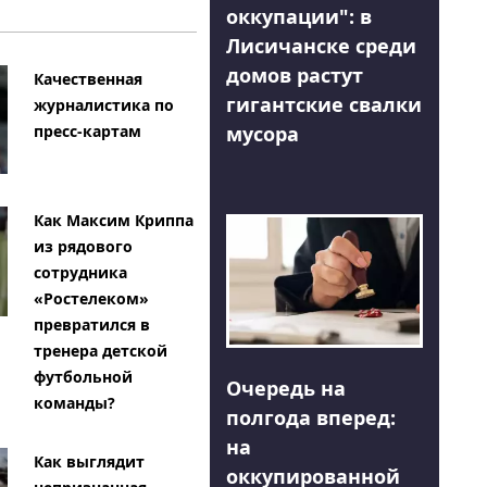
оккупации": в
Лисичанске среди
домов растут
Качественная
гигантские свалки
журналистика по
мусора
пресс-картам
Как Максим Криппа
из рядового
сотрудника
«Ростелеком»
превратился в
тренера детской
футбольной
Очередь на
команды?
полгода вперед:
на
Как выглядит
оккупированной