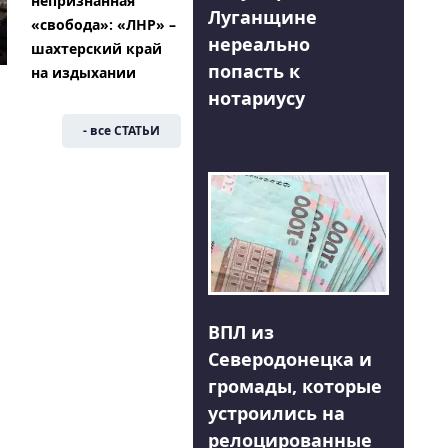
непризнанная
Луганщине
«свобода»: «ЛНР» –
нереально
шахтерский край
попасть к
на издыхании
нотариусу
- все СТАТЬИ
ВПЛ из
Северодонецка и
громады, которые
устроились на
релоцированные