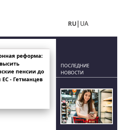
RU
UA
онная реформа:
овысить
ПОСЛЕДНИЕ
нские пенсии до
НОВОСТИ
 ЕС - Гетманцев