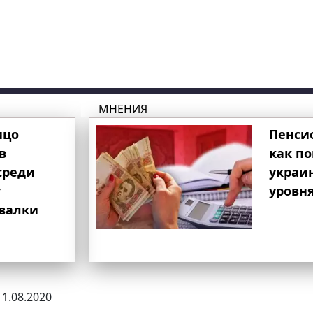
МНЕНИЯ
ицо
Пенси
в
как п
среди
украи
т
уровня
свалки
11.08.2020