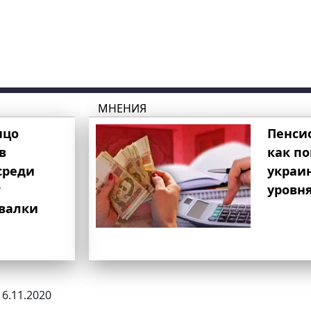
МНЕНИЯ
ицо
Пенси
в
как п
среди
украи
т
уровня
свалки
16.11.2020