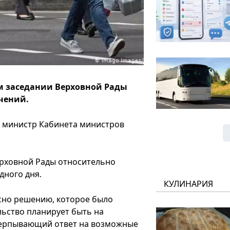
м заседании Верховной Рады
чений.
в министр Кабинета министров
рховной Рады относительно
дного дня.
КУЛИНАРИЯ
асно решению, которое было
льство планирует быть на
счерпывающий ответ на возможные