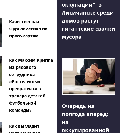
оккупации": в
Лисичанске среди
домов растут
Качественная
гигантские свалки
журналистика по
мусора
пресс-картам
Как Максим Криппа
из рядового
сотрудника
«Ростелеком»
превратился в
тренера детской
футбольной
Очередь на
команды?
полгода вперед:
на
Как выглядит
оккупированной