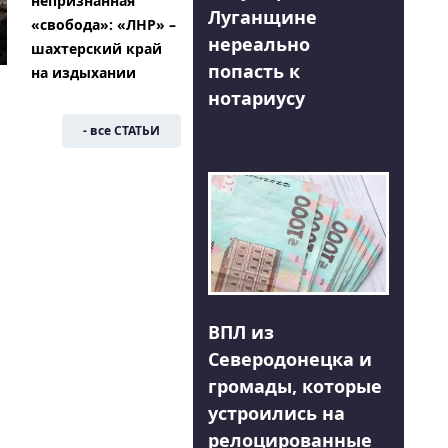
непризнанная
Луганщине
«свобода»: «ЛНР» –
нереально
шахтерский край
попасть к
на издыхании
нотариусу
- все СТАТЬИ
ВПЛ из
Северодонецка и
громады, которые
устроились на
релоцированные