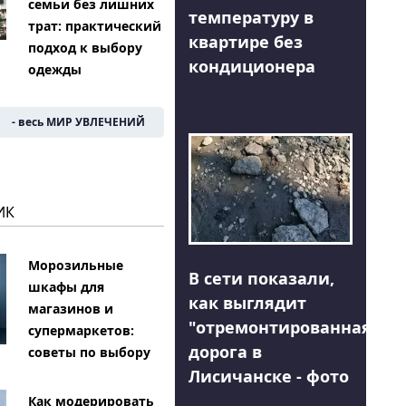
семьи без лишних
температуру в
трат: практический
квартире без
подход к выбору
кондиционера
одежды
- весь МИР УВЛЕЧЕНИЙ
ИК
Морозильные
В сети показали,
шкафы для
как выглядит
магазинов и
"отремонтированная"
супермаркетов:
дорога в
советы по выбору
Лисичанске - фото
Как модерировать