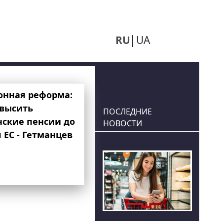
RU
UA
онная реформа:
овысить
ПОСЛЕДНИЕ
нские пенсии до
НОВОСТИ
 ЕС - Гетманцев