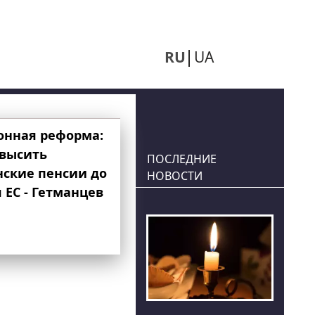
RU
UA
онная реформа:
овысить
ПОСЛЕДНИЕ
нские пенсии до
НОВОСТИ
 ЕС - Гетманцев