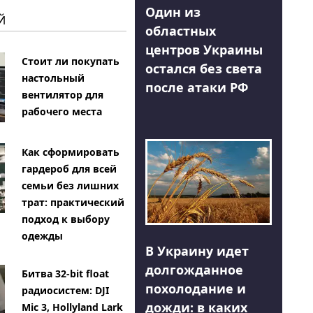
Один из
Й
областных
центров Украины
Стоит ли покупать
остался без света
настольный
после атаки РФ
вентилятор для
рабочего места
Как сформировать
гардероб для всей
семьи без лишних
трат: практический
подход к выбору
одежды
В Украину идет
долгожданное
Битва 32-bit float
похолодание и
радиосистем: DJI
дожди: в каких
Mic 3, Hollyland Lark