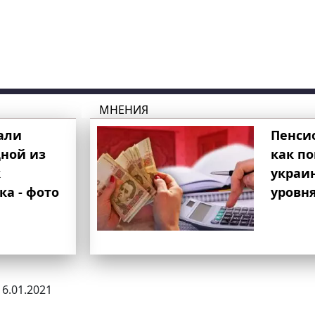
МНЕНИЯ
али
Пенси
ной из
как п
к
украи
ка - фото
уровня
16.01.2021