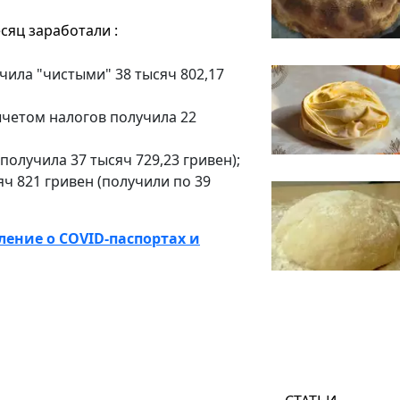
сяц заработали :
учила "чистыми" 38 тысяч 802,17
вычетом налогов получила 22
получила 37 тысяч 729,23 гривен);
яч 821 гривен (получили по 39
ление о COVID-паспортах и