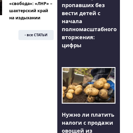
«свобода»: «ЛНР» –
пропавших без
шахтерский край
вести детей с
на издыхании
начала
полномасштабного
- все СТАТЬИ
вторжения:
цифры
Нужно ли платить
налоги с продажи
овощей из