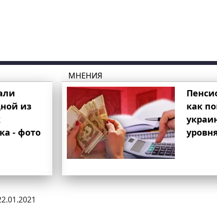
МНЕНИЯ
али
Пенси
ной из
как п
к
украи
ка - фото
уровня
22.01.2021