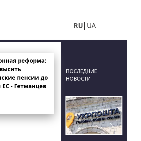
RU
UA
онная реформа:
овысить
ПОСЛЕДНИЕ
нские пенсии до
НОВОСТИ
 ЕС - Гетманцев