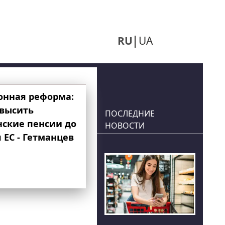
RU
UA
онная реформа:
овысить
ПОСЛЕДНИЕ
нские пенсии до
НОВОСТИ
 ЕС - Гетманцев