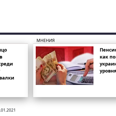
МНЕНИЯ
ицо
Пенси
в
как п
среди
украи
т
уровня
свалки
1.01.2021