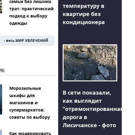
семьи без лишних
температуру в
трат: практический
квартире без
подход к выбору
кондиционера
одежды
- весь МИР УВЛЕЧЕНИЙ
ИК
Морозильные
В сети показали,
шкафы для
как выглядит
магазинов и
"отремонтированная"
супермаркетов:
дорога в
советы по выбору
Лисичанске - фото
Как модерировать