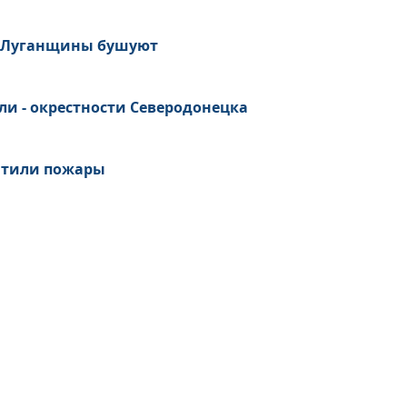
Т Луганщины бушуют
и - окрестности Северодонецка
ватили пожары