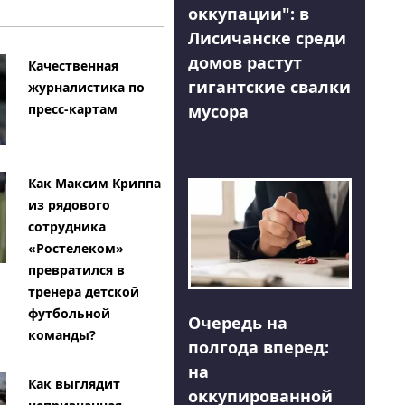
оккупации": в
Лисичанске среди
домов растут
Качественная
гигантские свалки
журналистика по
мусора
пресс-картам
Как Максим Криппа
из рядового
сотрудника
«Ростелеком»
превратился в
тренера детской
футбольной
Очередь на
команды?
полгода вперед:
на
Как выглядит
оккупированной