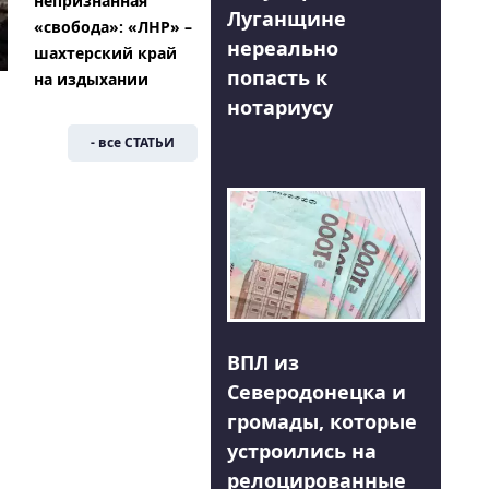
непризнанная
Луганщине
«свобода»: «ЛНР» –
нереально
шахтерский край
попасть к
на издыхании
нотариусу
- все СТАТЬИ
ВПЛ из
Северодонецка и
громады, которые
устроились на
релоцированные