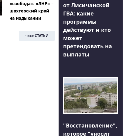
«свобода»: «ЛНР» –
от Лисичанской
шахтерский край
ГВА: какие
на издыхании
программы
действуют и кто
- все СТАТЬИ
может
претендовать на
выплаты
"Восстановление",
которое "уносит