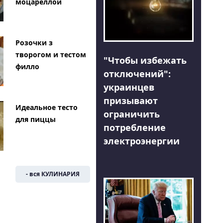
моцареллой
Розочки з
творогом и тестом
"Чтобы избежать
филло
отключений":
украинцев
призывают
Идеальное тесто
ограничить
для пиццы
потребление
электроэнергии
- вся КУЛИНАРИЯ