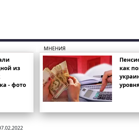
МНЕНИЯ
али
Пенси
ной из
как п
к
украи
ка - фото
уровня
07.02.2022