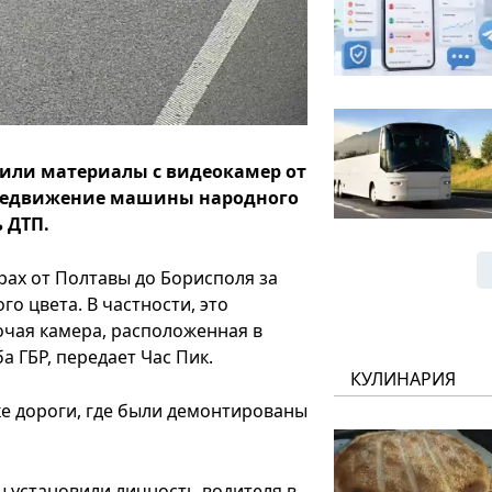
чили материалы с видеокамер от
ередвижение машины народного
 ДТП.
рах от Полтавы до Борисполя за
го цвета. В частности, это
бочая камера, расположенная в
 ГБР, передает Час Пик.
КУЛИНАРИЯ
ке дороги, где были демонтированы
ы установили личность водителя в