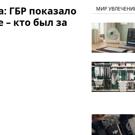
а: ГБР показало
МИР УВЛЕЧЕНИ
е – кто был за