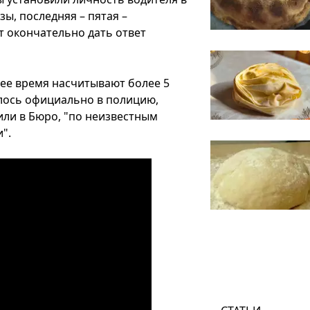
ы, последняя – пятая –
т окончательно дать ответ
щее время насчитывают более 5
лось официально в полицию,
или в Бюро, "по неизвестным
".