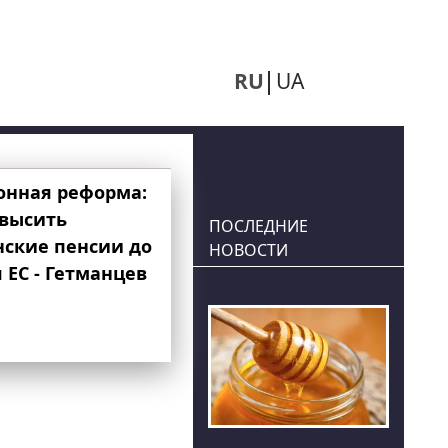
RU
UA
онная реформа:
овысить
ПОСЛЕДНИЕ
нские пенсии до
НОВОСТИ
 ЕС - Гетманцев