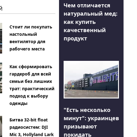
Чем отличается
Й
натуральный мед:
как купить
Стоит ли покупать
качественный
настольный
продукт
вентилятор для
рабочего места
Как сформировать
гардероб для всей
семьи без лишних
трат: практический
подход к выбору
одежды
"Есть несколько
минут": украинцев
Битва 32-bit float
призывают
радиосистем: DJI
покидать
Mic 3, Hollyland Lark