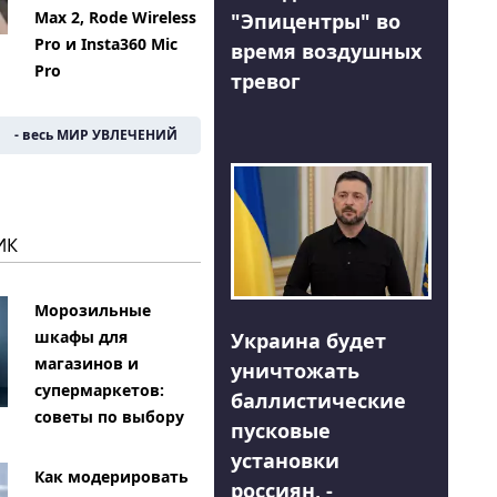
Max 2, Rode Wireless
"Эпицентры" во
Pro и Insta360 Mic
время воздушных
Pro
тревог
- весь МИР УВЛЕЧЕНИЙ
ИК
Морозильные
шкафы для
Украина будет
магазинов и
уничтожать
супермаркетов:
баллистические
советы по выбору
пусковые
установки
Как модерировать
россиян, -