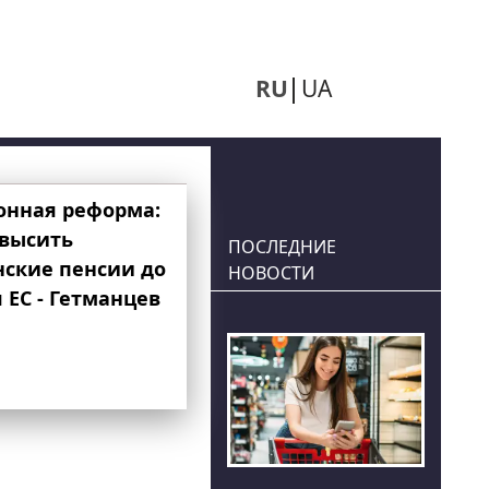
RU
UA
онная реформа:
овысить
ПОСЛЕДНИЕ
нские пенсии до
НОВОСТИ
 ЕС - Гетманцев