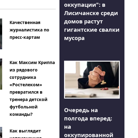
оккупации": в
Лисичанске среди
домов растут
Качественная
гигантские свалки
журналистика по
мусора
пресс-картам
Как Максим Криппа
из рядового
сотрудника
«Ростелеком»
превратился в
тренера детской
футбольной
Очередь на
команды?
полгода вперед:
на
Как выглядит
оккупированной