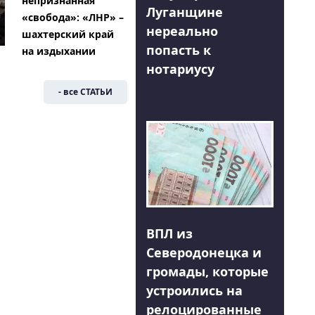
непризнанная
Луганщине
«свобода»: «ЛНР» –
нереально
шахтерский край
попасть к
на издыхании
нотариусу
- все СТАТЬИ
ВПЛ из
Северодонецка и
громады, которые
устроились на
релоцированные