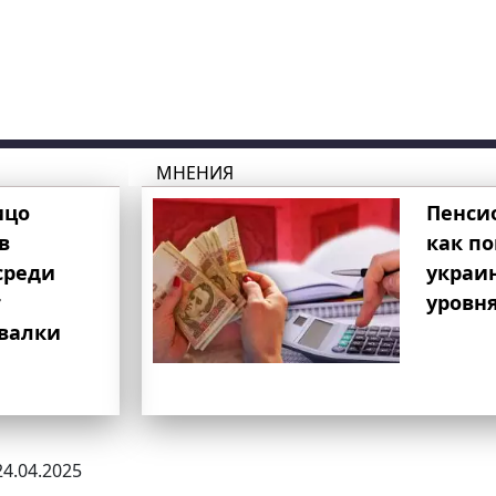
МНЕНИЯ
ицо
Пенси
в
как п
среди
украи
т
уровня
свалки
24.04.2025