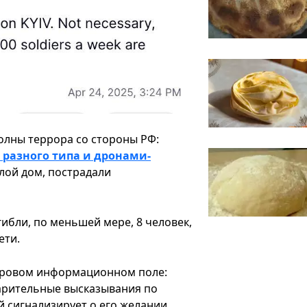
олны террора со стороны РФ:
 разного типа и дронами-
лой дом, пострадали
ибли, по меньшей мере, 8 человек,
ети.
ировом информационном поле:
арительные высказывания по
 сигнализирует о его желании