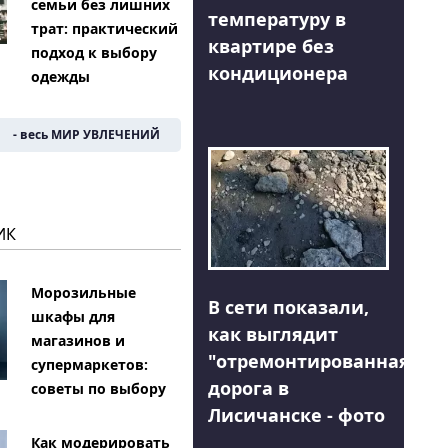
семьи без лишних
температуру в
трат: практический
квартире без
подход к выбору
кондиционера
одежды
- весь МИР УВЛЕЧЕНИЙ
ИК
Морозильные
В сети показали,
шкафы для
как выглядит
магазинов и
"отремонтированная"
супермаркетов:
дорога в
советы по выбору
Лисичанске - фото
Как модерировать