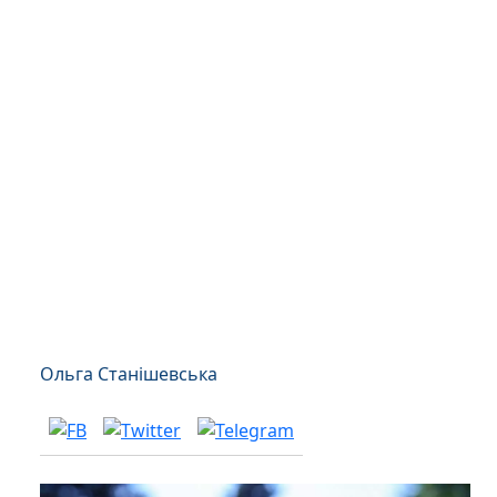
Ольга Станішевська