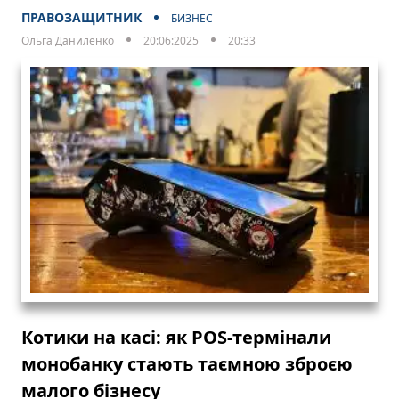
ПРАВОЗАЩИТНИК
БИЗНЕС
Ольга Даниленко
20:06:2025
20:33
Котики на касі: як POS-термінали
монобанку стають таємною зброєю
малого бізнесу