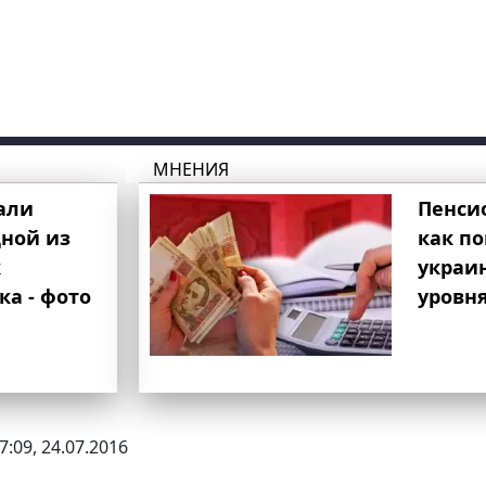
МНЕНИЯ
али
Пенси
ной из
как п
к
украи
ка - фото
уровня
7:09, 24.07.2016