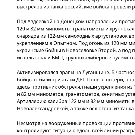
выстрелов из танка российские войска провели 
Под Авдеевкой на Донецком направлении проти
120 и 82 мм минометы, гранатометы и крупнокал
снарядов из 122-мм самоходных артустановок в
укреплениям в Опытном. Под огонь из 120 мм м
украинские бойцы в Новоселовке Второй, а под 
использовали БМП, крупнокалиберные пулеметы 
Активизировался враг и на Луганщине. В частно
бойцы отбили три атаки ДРГ. Понеся потери, про
здесь противник обстрелял наши укрепления из 
и 82 мм минометов, гранатометов, зенитных уст
Артиллерию калибра 122 мм и 82 мм минометы в
Новоалександровкой, а также вел огонь из танка
Несмотря на вооруженные провокации противни
контролируют ситуацию вдоль всей линии разгр