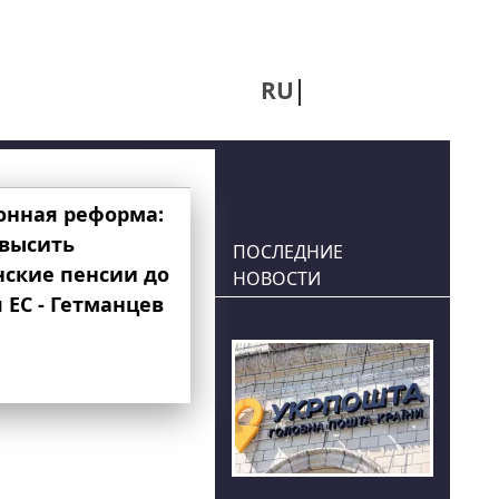
RU
UA
онная реформа:
овысить
ПОСЛЕДНИЕ
нские пенсии до
НОВОСТИ
 ЕС - Гетманцев