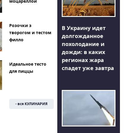
моцареллой
Розочки з
В Украину идет
творогом и тестом
долгожданное
филло
похолодание и
дожди: в каких
регионах жара
Идеальное тесто
спадет уже завтра
для пиццы
- вся КУЛИНАРИЯ