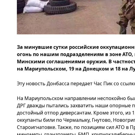
За минувшие сутки российские оккупационны
огонь по нашим подразделениям в зоне АТО, 
Минскими соглашениями оружия. В частност
на Мариупольском, 19 на Донецком и 18 на Л
Эту новость Донбасса передает Час Пик со ссылк
На Мариупольском направлении неспокойно был
ДРГ дважды пытались захватить наши опорные п
достойный отпор диверсантам. Кроме этого, из 
оккупанты били по Чермалыку, Гнутово, Новогри
Староигнатовке. Также, по позициям сил АТО в 
минометы, гранатометы, БМП, крупнокалиберные