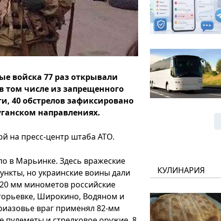
е войска 77 раз открывали
в том числе из запрещенного
и, 40 обстрелов зафиксировано
уганском направлениях.
ой на пресс-центр штаба АТО.
о в Марьинке. Здесь вражеские
КУЛИНАРИЯ
ункты, но украинские воины дали
120 мм минометов российские
горьевке, Широкино, Водяном и
Приазовье враг применял 82-мм
 пулеметы и стрелковое оружие. 8