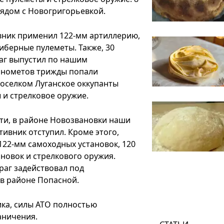
рядом с Новогригорьевкой.
вник применил 122-мм артиллерию,
иберные пулеметы. Также, 30
раг выпустил по нашим
инометов трижды попали
поселком Луганское оккупанты
и стрелковое оружие.
сти, в районе Новозвановки наши
тивник отступил. Кроме этого,
122-мм самоходных установок, 120
ановок и стрелкового оружия.
раг задействовал под
 в районе Попасной.
ка, силы АТО полностью
аничения.